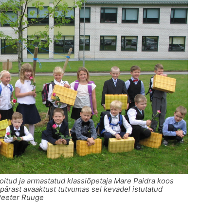
tud ja armastatud klassiõpetaja Mare Paidra koos
ärast avaaktust tutvumas sel kevadel istutatud
 Peeter Ruuge