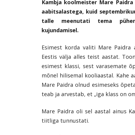
Kambja koolmeister Mare Paidra a
aabitsalastega, kuid septembrikuu
talle meenutati tema pühend
kujundamisel.
Esimest korda valiti Mare Paidra 
Eestis välja alles teist aastat. T
esimest klassi, sest varasemate õ
mõnel hilisemal kooliaastal. Kahe aa
Mare Paidra olnud esimeseks õpetaj
teab ja arvestab, et „iga klass on o
Mare Paidra oli sel aastal ainus K
tiitliga tunnustati.