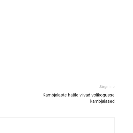
Järgmine
Kambjalaste hääle viivad volikogusse
kambjalased