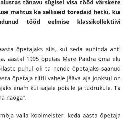
lustas tänavu sügisel visa tööd värskete
se mahtus ka selliseid toredaid hetki, kui
unud tööd eelmise klassikollektiivi
aasta õpetajaks siis, kui seda auhinda anti
oona, aastal 1995 õpetas Mare Paidra oma elu
pilaste puhul oli ta nende õpetajaks saanud
sta õpetaja tiitli vahele jääva aja jooksul on
aks enam kui sajale poisile ja tüdrukule. Ta
ma näoga“.
ambja valla koolmeister, keda aasta õpetaja