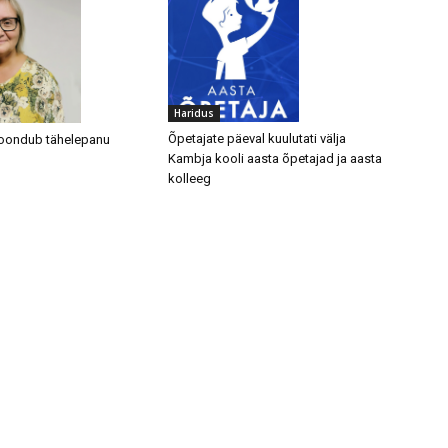
Haridus
Õpetajate päeval kuulutati välja
koondub tähelepanu
Kambja kooli aasta õpetajad ja aasta
kolleeg