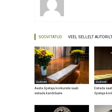
SOOVITATUD
VEEL SELLELT AUTORIL
Uudised
Uudised
Aasta õpetaja konkursile saab
Esitada saa
esitada kandidaate
õpetaja kon