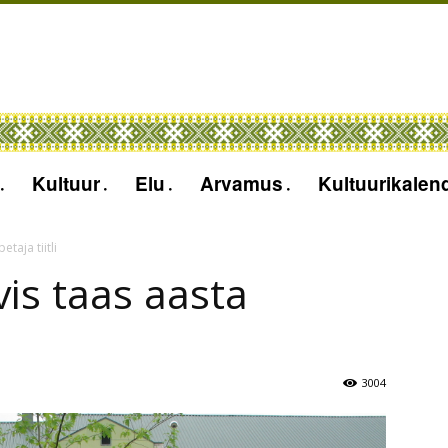
Kultuur
Elu
Arvamus
Kultuurikalen
taja tiitli
is taas aasta
3004