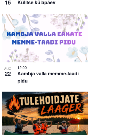
15
Külitse külapäev
12.00
AUG
22
Kambja valla memme-taadi
pidu