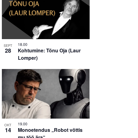
18.00
SEPT
28
Kohtumine: Tõnu Oja (Laur
Lomper)
19.00
OKT
14
Monoetendus „Robot võttis
mu töö ära“