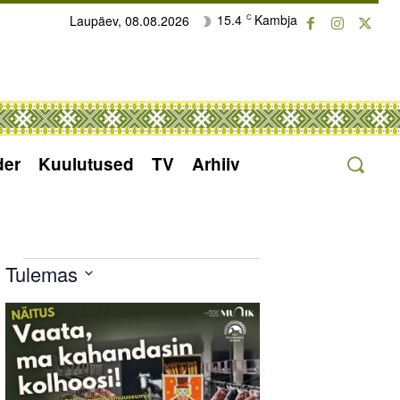
15.4
Kambja
Laupäev, 08.08.2026
C
der
Kuulutused
TV
Arhiiv
Sündmused
Tulemas
Select
List
date.
of
events