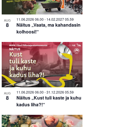
in
Photo
11.06.2026 06.00
-
14.02.2027 05.59
AUG
8
Näitus „Vaata, ma kahandasin
View
kolhoosi!“
11.06.2026 06.00
-
31.12.2026 05.59
AUG
8
Näitus „Kust tuli kaste ja kuhu
kadus liha?!“