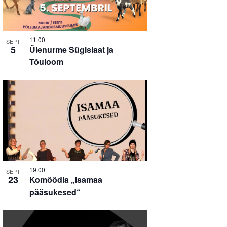
11.00
SEPT
5
Ülenurme Sügislaat ja
Tõuloom
19.00
SEPT
23
Komöödia „Isamaa
pääsukesed“