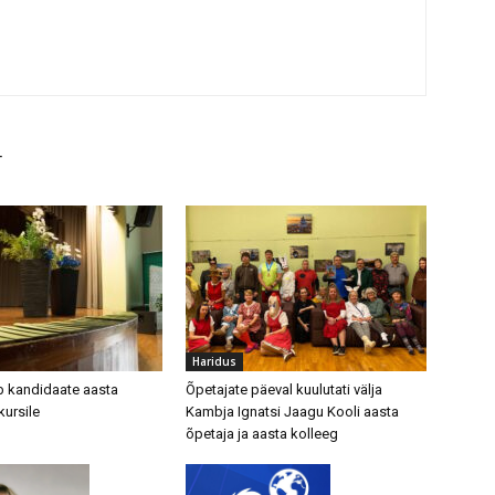
T
Haridus
b kandidaate aasta
Õpetajate päeval kuulutati välja
kursile
Kambja Ignatsi Jaagu Kooli aasta
õpetaja ja aasta kolleeg