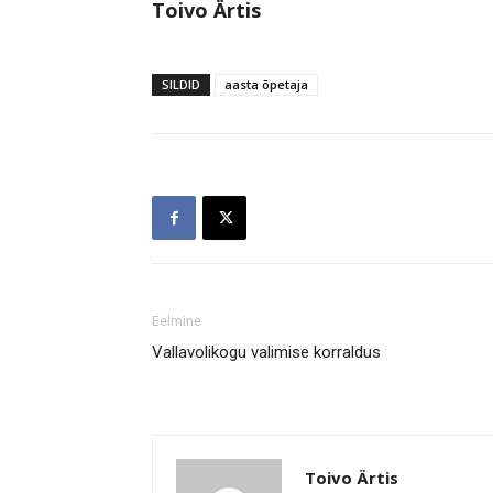
Toivo Ärtis
SILDID
aasta õpetaja
Eelmine
Vallavolikogu valimise korraldus
Toivo Ärtis