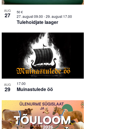
AUG
50 €
27
27. august 09.00
-
29. august 17.00
Tulehoidjate laager
17.00
AUG
29
Muinastulede öö