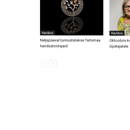
Haridus
Haridus
Neljapäeval tunnustatakse Tartumaa
Oktoobris 
haridustöötajaid
õpetajatele