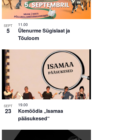
11.00
SEPT
5
Ülenurme Sügislaat ja
Tõuloom
19.00
SEPT
23
Komöödia „Isamaa
pääsukesed“