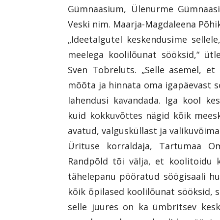
Gümnaasium, Ülenurme Gümnaasium
Veski nim. Maarja-Magdaleena Põhiko
„Ideetalgutel keskendusime sellele
meelega koolilõunat sööksid,“ üt
Sven Tobreluts. „Selle asemel, et
mõõta ja hinnata oma igapäevast 
lahendusi kavandada. Iga kool ke
kuid kokkuvõttes nägid kõik meesk
avatud, valgusküllast ja valikuvõim
Ürituse korraldaja, Tartumaa Oma
Randpõld tõi välja, et koolitoidu
tähelepanu pööratud söögisaali hu
kõik õpilased koolilõunat sööksid, 
selle juures on ka ümbritsev kes