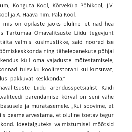
, Konguta Kool, Kõrveküla Põhikool, J.V.
ol ja A. Haava nim. Pala Kool.
, mis on õpilaste jaoks oluline, et nad hea
les Tartumaa Omavalitsuste Liidu tegevjuht
 täita valmis küsimustikke, said noored ise
söömiskeskkonda ning tähelepanekute põhjal
skendus küll oma vajaduste mõtestamisele,
onnad tuleviku koolirestorani kui kutsuvat,
alusi pakkuvat keskkonda.“
valitsuste Liidu arendusspetsialist Kaidi
 kvaliteedi parendamise kõrval on seni vähe
basusele ja müratasemele. „Kui soovime, et
siis peame arvestama, et oluline toetav tegur
kkond. Ideetalguteks valmistumisel mõõtsid