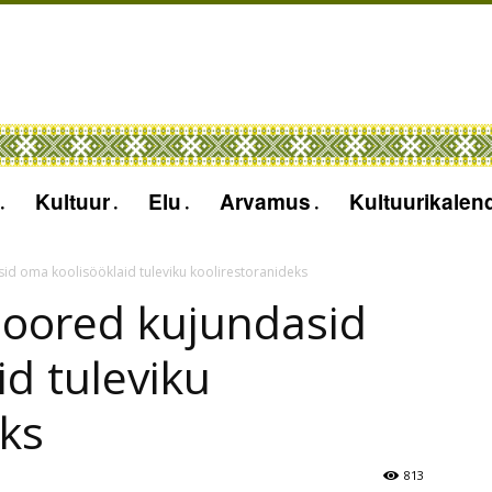
Kultuur
Elu
Arvamus
Kultuurikalen
d oma koolisööklaid tuleviku koolirestoranideks
noored kujundasid
d tuleviku
eks
813