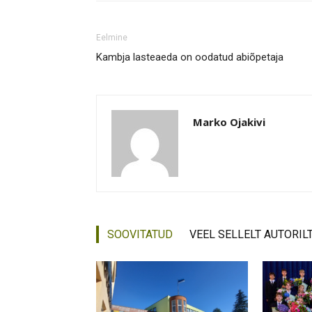
Eelmine
Kambja lasteaeda on oodatud abiõpetaja
Marko Ojakivi
SOOVITATUD
VEEL SELLELT AUTORIL