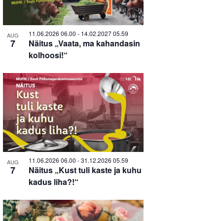
in
Photo
11.06.2026 06.00
-
14.02.2027 05.59
AUG
7
Näitus „Vaata, ma kahandasin
View
kolhoosi!“
11.06.2026 06.00
-
31.12.2026 05.59
AUG
7
Näitus „Kust tuli kaste ja kuhu
kadus liha?!“