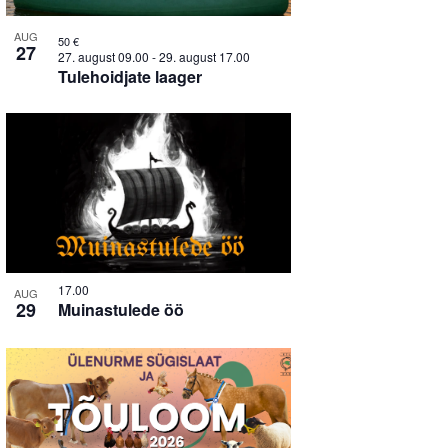
AUG
50 €
27
27. august 09.00
-
29. august 17.00
Tulehoidjate laager
17.00
AUG
29
Muinastulede öö