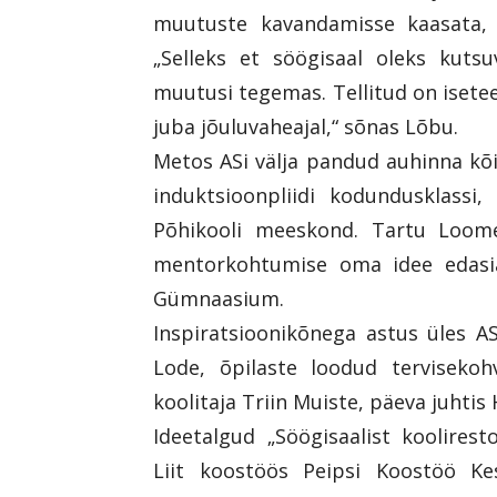
muutuste kavandamisse kaasata,
„Selleks et söögisaal oleks kut
muutusi tegemas. Tellitud on isete
juba jõuluvaheajal,“ sõnas Lõbu.
Metos ASi välja pandud auhinna kõ
induktsioonpliidi kodundusklassi,
Põhikooli meeskond. Tartu Loome
mentorkohtumise oma idee edasia
Gümnaasium.
Inspiratsioonikõnega astus üles A
Lode, õpilaste loodud terviseko
koolitaja Triin Muiste, päeva juhtis 
Ideetalgud „Söögisaalist koolires
Liit koostöös Peipsi Koostöö Ke