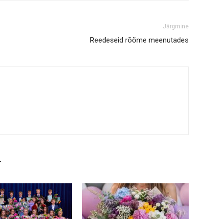
Järgmine
Reedeseid rõõme meenutades
T