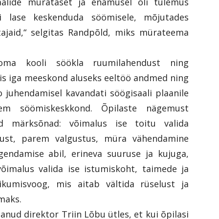
alide mürataset ja enamusel oli tulemus
 lase keskenduda söömisele, mõjutades
etajaid,“ selgitas Randpõld, miks mürateema
 oma kooli söökla ruumilahendust ning
tis iga meeskond aluseks eeltöö andmed ning
o juhendamisel kavandati söögisaali plaanile
em söömiskeskkond. Õpilaste nägemust
ad märksõnad: võimalus ise toitu valida
asust, parem valgustus, müra vähendamine
igendamise abil, erineva suuruse ja kujuga,
õimalus valida ise istumiskoht, taimede ja
iikumisvoog, mis aitab vältida rüselust ja
maks.
ud direktor Triin Lõbu ütles, et kui õpilasi