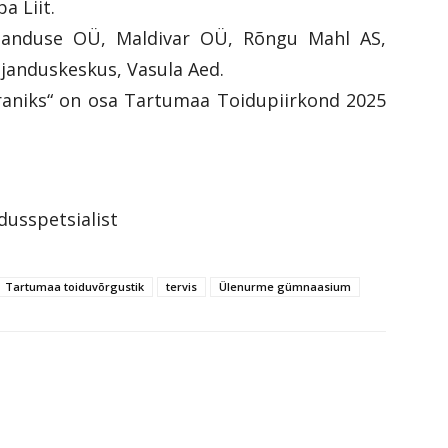
a Liit.
ubanduse OÜ, Maldivar OÜ, Rõngu Mahl AS,
janduskeskus, Vasula Aed.
oraniks“ on osa Tartumaa Toidupiirkond 2025
usspetsialist
Tartumaa toiduvõrgustik
tervis
Ülenurme gümnaasium