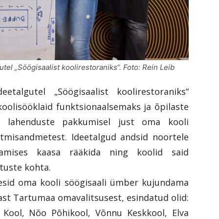
 „Söögisaalist koolirestoraniks“. Foto: Rein Leib
talgutel „Söögisaalist koolirestoraniks“
oolisööklaid funktsionaalsemaks ja õpilaste
es lahenduste pakkumisel just oma kooli
õtmisandmetest. Ideetalgud andsid noortele
damises kaasa rääkida ning koolid said
otuste kohta.
nesid oma kooli söögisaali ümber kujundama
st Tartumaa omavalitsusest, esindatud olid:
e Kool, Nõo Põhikool, Võnnu Keskkool, Elva