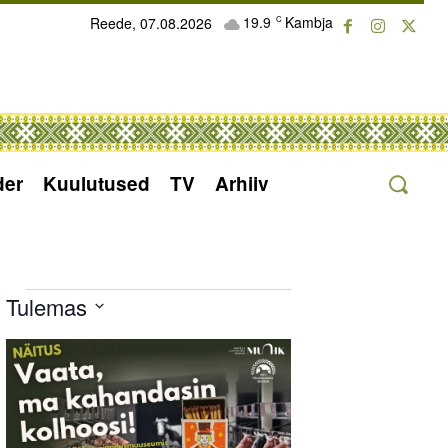
19.9
Kambja
Reede, 07.08.2026
C
der
Kuulutused
TV
Arhiiv
Sündmused
Tulemas
Select
List
date.
of
events