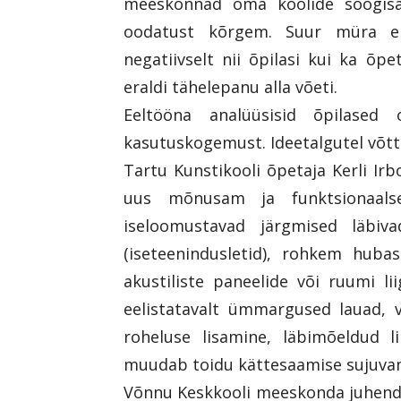
meeskonnad oma koolide söögisa
oodatust kõrgem. Suur müra ei
negatiivselt nii õpilasi kui ka õp
eraldi tähelepanu alla võeti.
Eeltööna analüüsisid õpilased
kasutuskogemust. Ideetalgutel võt
Tartu Kunstikooli õpetaja Kerli Irb
uus mõnusam ja funktsionaals
iseloomustavad järgmised läbiv
(iseteenindusletid), rohkem hub
akustiliste paneelide või ruumi li
eelistatavalt ümmargused lauad, v
roheluse lisamine, läbimõeldud l
muudab toidu kättesaamise sujuva
Võnnu Keskkooli meeskonda juhendan