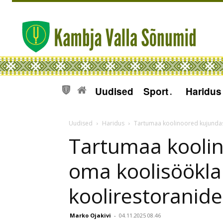
Uudised
Sport
Haridus
Uudised
Haridus
Tartumaa koolinoored kujundasi
Tartumaa kooli
oma koolisööklai
koolirestoranid
Marko Ojakivi
-
04.11.2025 08.46