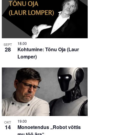
18.00
SEPT
28
Kohtumine: Tõnu Oja (Laur
Lomper)
19.00
OKT
14
Monoetendus „Robot võttis
mu töö ära“