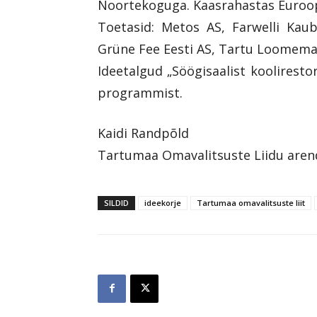
Noortekoguga. Kaasrahastas Euroop
Toetasid: Metos AS, Farwelli Ka
Grüne Fee Eesti AS, Tartu Loomema
Ideetalgud „Söögisaalist koolirest
programmist.
Kaidi Randpõld
Tartumaa Omavalitsuste Liidu arend
SILDID
ideekorje
Tartumaa omavalitsuste liit