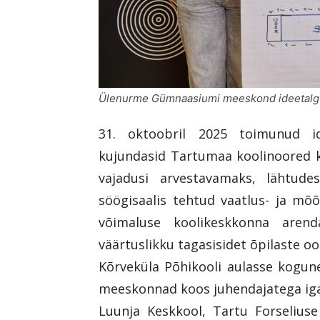
Ülenurme Gümnaasiumi meeskond ideetalgutel
31. oktoobril 2025 toimunud idee
kujundasid Tartumaa koolinoored k
vajadusi arvestavamaks, lähtud
söögisaalis tehtud vaatlus- ja mõ
võimaluse koolikeskkonna aren
väärtuslikku tagasisidet õpilaste o
Kõrveküla Põhikooli aulasse kogu
meeskonnad koos juhendajatega iga
Luunja Keskkool, Tartu Forselius