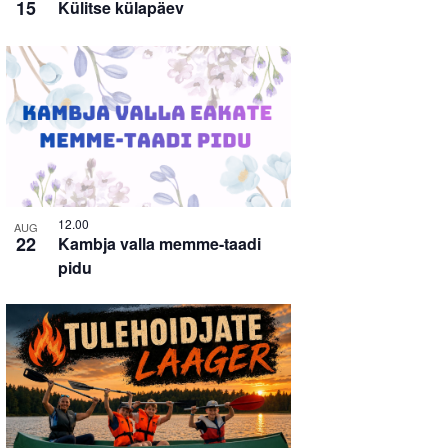
15
Külitse külapäev
12.00
AUG
22
Kambja valla memme-taadi
pidu