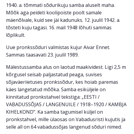
1940. a. tõmmati sõdurikuju samba aluselt maha.
Mõõk aga peideti koolipoiste poolt samale
mäenõlvale, kuid see jäi kadunuks. 12. juulil 1942. a.
tõsteti kuju tagasi. 16. mail 1948 lõhuti sammas
lõplikult.
Uue pronkssõduri valmistas kujur Aivar Ennet.
Sammas taasavati 23. juulil 1989.
Mälestussamba alus on laotud maakividest. Ligi 2,5 m
kõrgusel seisab paljastatud peaga, suvises
sõjaväeriietuses pronkssõdur, kes hoiab paremas
käes langetatud mõõka. Samba esiküljele on
kinnitatud pronkstahvel tekstiga: „EESTI /
VABADUSSÕJAS / LANGENUILE / 1918–1920 / KAMBJA
KIHELKOND”. Ka samba tagumisel küljel on
pronkstahvel, mille ülaosas on Vabadusristi kujutis ja
selle all on 64 vabadussõjas langenud sõduri nimed.