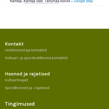
Kambja
,
Kambja vald, Tartumaa
62034
+ Google Map
Kontakt
Veebitoimetaja kontaktid
Kultuuri- ja spordivaldkonna kontaktid
Hooned ja rajatised
Kultuurimajad
Spordihooned ja -rajatised
Tingimused