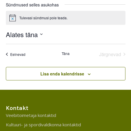
Sündmused selles asukohas
Tulevasi sündmusi pole teada.
Notice
Alates täna
Select
date.
Täna
Järgnevad
Eelnevad
Lisa enda kalendrisse
Kontakt
Veebitoimetaja kontaktid
Kultuuri- ja spordivaldkonna kontaktid