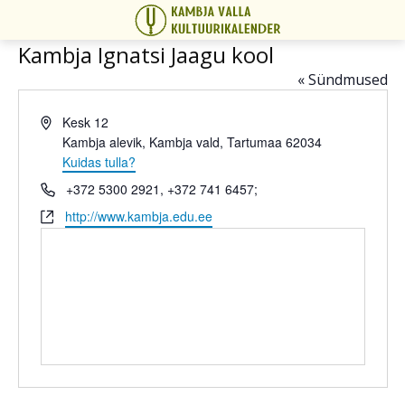
Kambja Ignatsi Jaagu kool
« Sündmused
Address
Kesk 12
Kambja alevik
,
Kambja vald, Tartumaa
62034
Kuidas tulla?
Phone
+372 5300 2921, +372 741 6457;
veeb
http://www.kambja.edu.ee