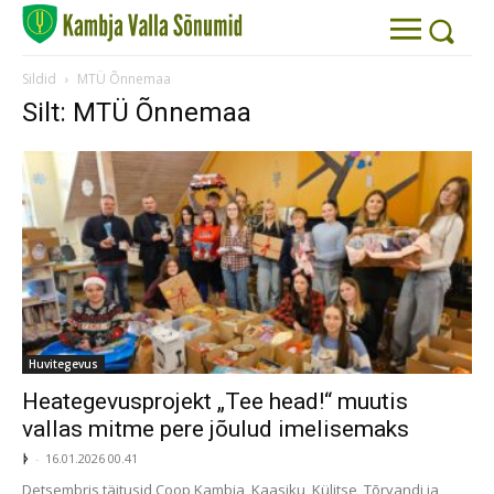
Sildid
MTÜ Õnnemaa
Silt: MTÜ Õnnemaa
Huvitegevus
Heategevusprojekt „Tee head!“ muutis
vallas mitme pere jõulud imelisemaks
ᚦ
-
16.01.2026 00.41
Detsembris täitusid Coop Kambja, Kaasiku, Külitse, Tõrvandi ja