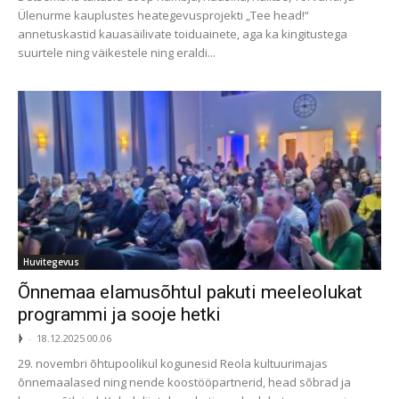
Ülenurme kauplustes heategevusprojekti „Tee head!“
annetuskastid kauasäilivate toiduainete, aga ka kingitustega
suurtele ning väikestele ning eraldi...
Huvitegevus
Õnnemaa elamusõhtul pakuti meeleolukat
programmi ja sooje hetki
ᚦ
-
18.12.2025 00.06
29. novembri õhtupoolikul kogunesid Reola kultuurimajas
õnnemaalased ning nende koostööpartnerid, head sõbrad ja