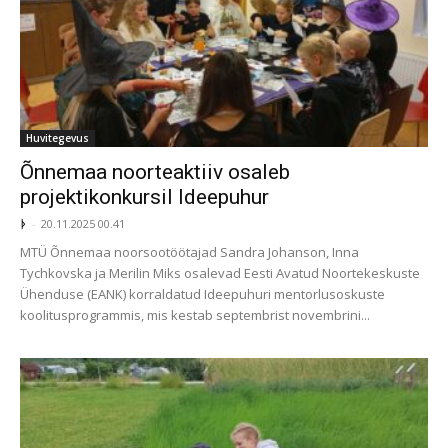
Huvitegevus
Õnnemaa noorteaktiiv osaleb
projektikonkursil Ideepuhur
ᚦ
-
20.11.2025 00.41
MTÜ Õnnemaa noorsootöötajad Sandra Johanson, Inna
Tychkovska ja Merilin Miks osalevad Eesti Avatud Noortekeskuste
Ühenduse (EANK) korraldatud Ideepuhuri mentorlusoskuste
koolitusprogrammis, mis kestab septembrist novembrini...