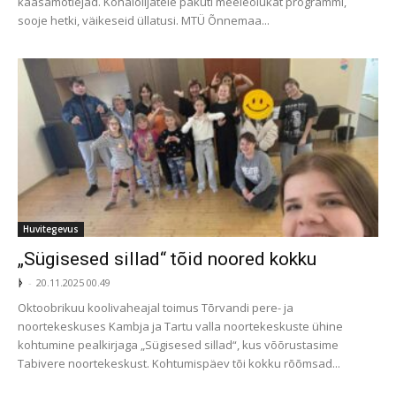
kaasamõtlejad. Kohalolijatele pakuti meeleolukat programmi,
sooje hetki, väikeseid üllatusi. MTÜ Õnnemaa...
Huvitegevus
„Sügisesed sillad“ tõid noored kokku
ᚦ
-
20.11.2025 00.49
Oktoobrikuu koolivaheajal toimus Tõrvandi pere- ja
noortekeskuses Kambja ja Tartu valla noortekeskuste ühine
kohtumine pealkirjaga „Sügisesed sillad“, kus võõrustasime
Tabivere noortekeskust. Kohtumispäev tõi kokku rõõmsad...