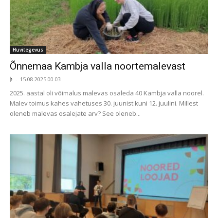
Huvitegevus
Õnnemaa Kambja valla noortemalevast
ᚦ
-
15.08.2025 00.03
2025. aastal oli võimalus malevas osaleda 40 Kambja valla noorel.
Malev toimus kahes vahetuses 30. juunist kuni 12. juulini. Millest
oleneb malevas osalejate arv? See oleneb...