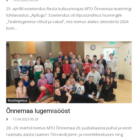
25. aprillil esietendus Reola kultuurimajas MTÜ Õnnemaa teatriringi
lühilavastus „Äpilugu“. Esietendus oli lõpusündmus huviringile
„Teatritegemise võlud ja valud“, mis toimus alates oktoobrist 2024
kuni...
Huvitegevus
Õnnemaa lugemisööst
ᚦ
-
17.04.2025 00.29
28.–29. märtsil toimus MTÜ Õnnemaa 20. juubeliaasta puhul ja eesti
raamatu aasta raames Tõrvandi pere- ja noortekeskuses ning