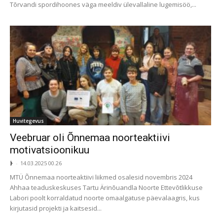
Tõrvandi spordihoones väga meeldiv ülevallaline lugemisöö,...
Huvitegevus
Veebruar oli Õnnemaa noorteaktiivi
motivatsioonikuu
ᚦ
-
14.03.2025 00.26
MTÜ Õnnemaa noorteaktiivi liikmed osalesid novembris 2024
Ahhaa teaduskeskuses Tartu Ärinõuandla Noorte Ettevõtlikkuse
Labori poolt korraldatud noorte omaalgatuse päevalaagris, kus
kirjutasid projekti ja kaitsesid...