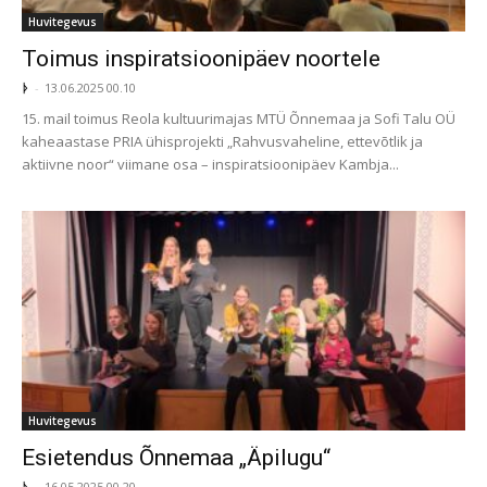
Huvitegevus
Toimus inspiratsioonipäev noortele
ᚦ
-
13.06.2025 00.10
15. mail toimus Reola kultuurimajas MTÜ Õnnemaa ja Sofi Talu OÜ
kaheaastase PRIA ühisprojekti „Rahvusvaheline, ettevõtlik ja
aktiivne noor“ viimane osa – inspiratsioonipäev Kambja...
Huvitegevus
Esietendus Õnnemaa „Äpilugu“
ᚦ
-
16.05.2025 00.20