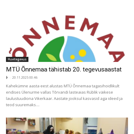
Huvitegevus
MTÜ Õnnemaa tähistab 20. tegevusaastat
ᚦ
-
20.11.2025 00.46
Kahekümne aasta eest alustas MTÜ Õnnemaa tagasihoidlikult
endises Ülenurme vallas Tõrvandi lasteaias Rüblik väikese
laulustuudiona Vikerkaar. Aastate jooksul kasvasid aga ideed ja
teod suuremaks....