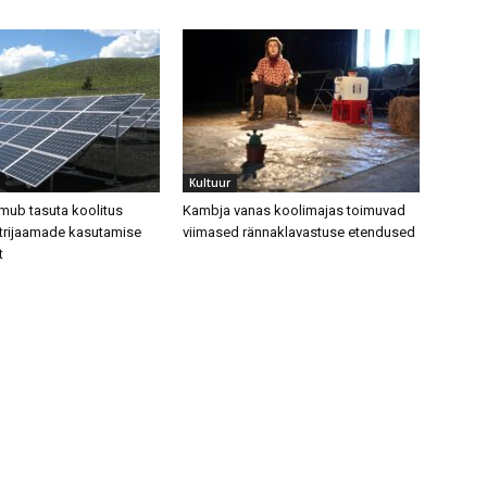
Kultuur
mub tasuta koolitus
Kambja vanas koolimajas toimuvad
trijaamade kasutamise
viimased rännaklavastuse etendused
t