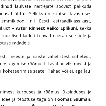
ndinud laulvate näitlejate soovist pakkuda
nusat õhtut. Selleks on kontsertlavastuses
emmiklood, nii Eesti estraadiklassikast,
ikust –
Artur Rinnest Vaiko Eplikuni
, sekka
 lüürilised laulud toovad naeratuse suule ja
astuse radadele.
est, meeste ja naiste vahelistest suhetest,
oostegemise rõõmust. Laval on viis meest ja
koketeerimise saatel. Tahad või ei, aga laul
 inimest kurbuses ja rõõmus, üksinduses ja
 idee ja teostuse taga on
Toomas Suuman
,