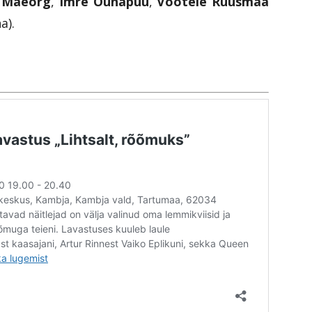
 Mäeorg
,
Imre Õunapuu
,
Vootele Ruusmaa
a).