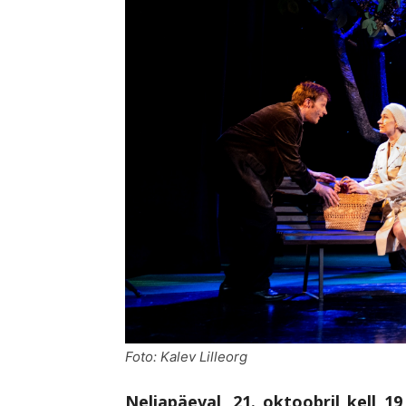
Foto: Kalev Lilleorg
Neljapäeval, 21. oktoobril kell 1