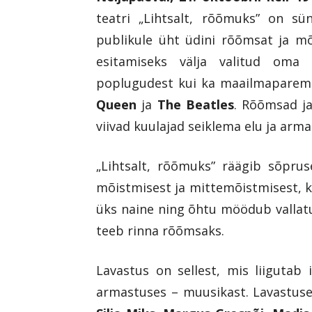
teatri „Lihtsalt, rõõmuks” on sü
publikule üht üdini rõõmsat ja mõ
esitamiseks välja valitud oma l
poplugudest kui ka maailmaparem
Queen
ja
The Beatles
. Rõõmsad ja
viivad kuulajad seiklema elu ja arm
„Lihtsalt, rõõmuks” räägib sõprus
mõistmisest ja mittemõistmisest, k
üks naine ning õhtu möödub vallatu 
teeb rinna rõõmsaks.
Lavastus on sellest, mis liigutab
armastuses – muusikast. Lavastuse