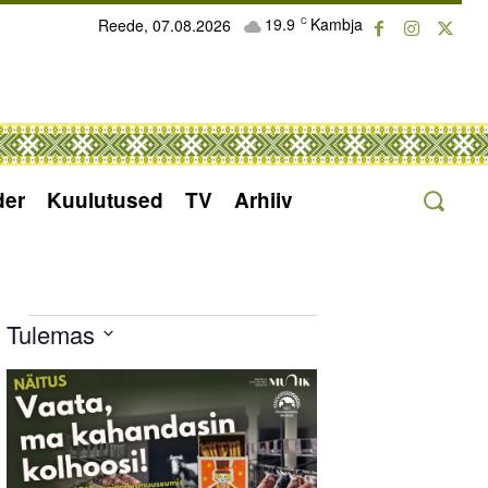
19.9
Kambja
Reede, 07.08.2026
C
der
Kuulutused
TV
Arhiiv
Sündmused
Tulemas
Select
List
date.
of
events