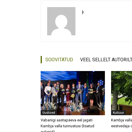
ᚦ
SOOVITATUD
VEEL SELLELT AUTORIL
Uudised
Kultuur
Vabariigi aastapäeva eel jagati
Kambja valla
Kambja valla tunnustusi (lisatud
eestvedaja 
galeriid)