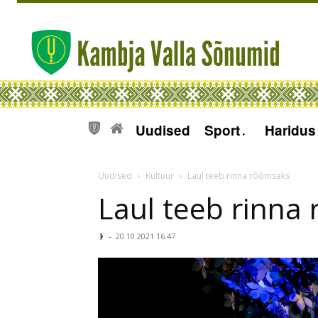
Uudised
Sport
Haridus
Uudised
Kultuur
Laul teeb rinna rõõmsaks
Laul teeb rinna
ᚦ
-
20.10.2021 16.47