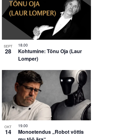
18.00
SEPT
28
Kohtumine: Tõnu Oja (Laur
Lomper)
19.00
OKT
14
Monoetendus „Robot võttis
mu töö ära“