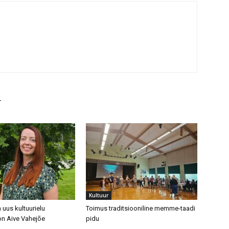
T
Kultuur
 uus kultuurielu
Toimus traditsiooniline memme-taadi
on Aive Vahejõe
pidu