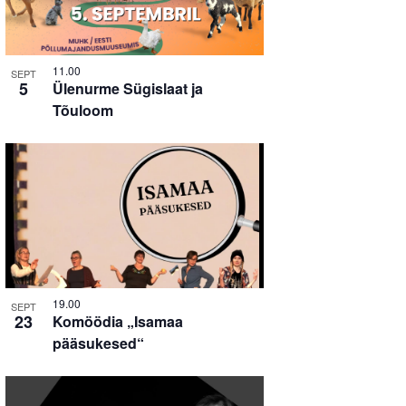
11.00
SEPT
5
Ülenurme Sügislaat ja
Tõuloom
19.00
SEPT
23
Komöödia „Isamaa
pääsukesed“