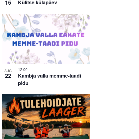
15
Külitse külapäev
12.00
AUG
22
Kambja valla memme-taadi
pidu