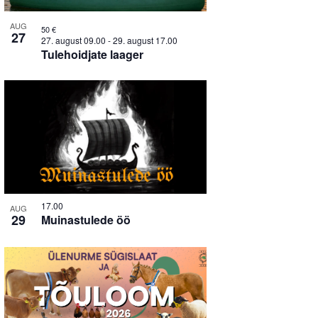
AUG
50 €
27
27. august 09.00
-
29. august 17.00
Tulehoidjate laager
17.00
AUG
29
Muinastulede öö