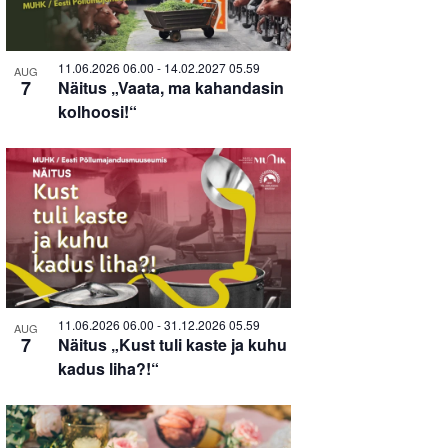
in
Photo
11.06.2026 06.00
-
14.02.2027 05.59
AUG
7
Näitus „Vaata, ma kahandasin
View
kolhoosi!“
11.06.2026 06.00
-
31.12.2026 05.59
AUG
7
Näitus „Kust tuli kaste ja kuhu
kadus liha?!“