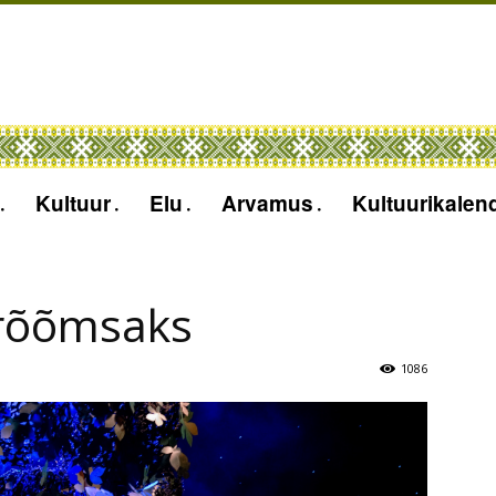
Kultuur
Elu
Arvamus
Kultuurikalen
 rõõmsaks
1086