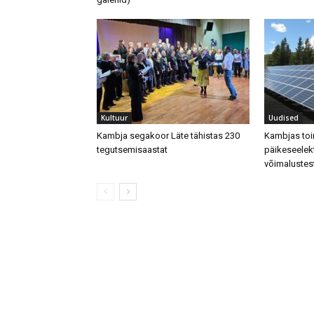
Kultuur
Uudised
Kambja segakoor Läte tähistas 230
Kambjas toi
tegutsemisaastat
päikeseelek
võimalustes