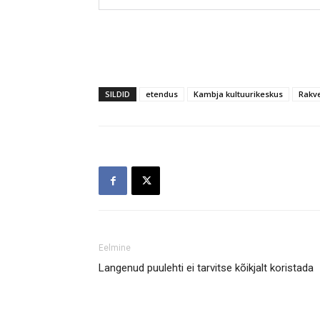
SILDID
etendus
Kambja kultuurikeskus
Rakve
Eelmine
Langenud puulehti ei tarvitse kõikjalt koristada