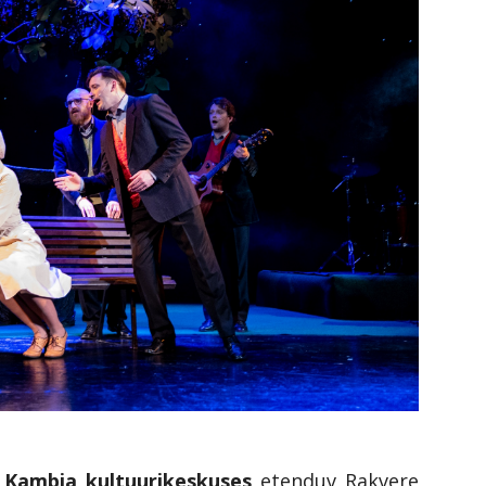
9 Kambja kultuurikeskuses
etenduv Rakvere