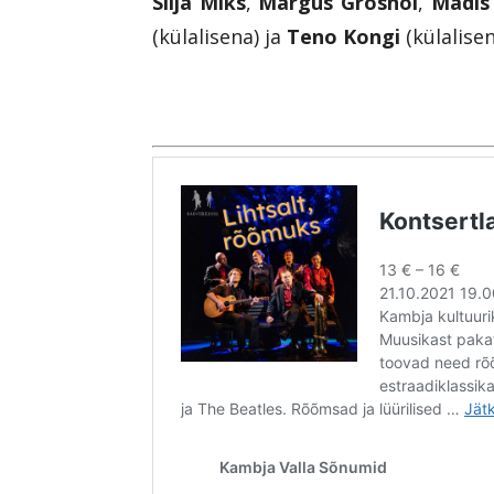
Silja Miks
,
Margus Grosnõi
,
Madis
(külalisena) ja
Teno Kongi
(külalisen