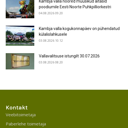
Kambja valla noored muusikud aitasid
poodiumile Eesti Noorte Puhkpilliorkestri
04.08.2026 09.20
Kambja valla kogukonnapäev on pühendatud
külalislahkusele
03.08.2026 10.12
Vallavalitsuse istungilt 30.07.2026
03.08.2026 08.20
Kontakt
Veebitoimetaja
Paberlehe toimetaja