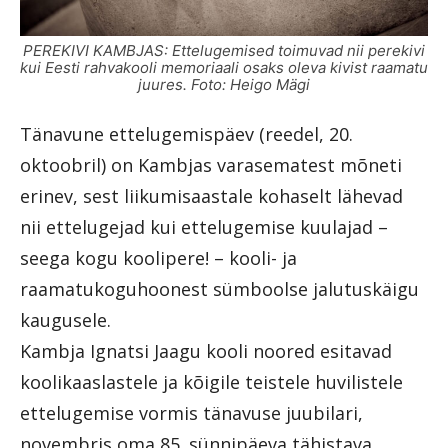
PEREKIVI KAMBJAS: Ettelugemised toimuvad nii perekivi
kui Eesti rahvakooli memoriaali osaks oleva kivist raamatu
juures. Foto: Heigo Mägi
Tänavune ettelugemispäev (reedel, 20.
oktoobril) on Kambjas varasematest mõneti
erinev, sest liikumisaastale kohaselt lähevad
nii ettelugejad kui ettelugemise kuulajad –
seega kogu koolipere! – kooli- ja
raamatukoguhoonest sümboolse jalutuskäigu
kaugusele.
Kambja Ignatsi Jaagu kooli noored esitavad
koolikaaslastele ja kõigile teistele huvilistele
ettelugemise vormis tänavuse juubilari,
novembris oma 85. sünnipäeva tähistava