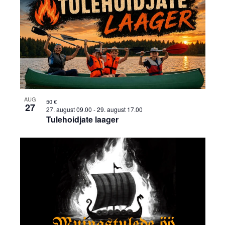
AUG
50 €
27
27. august 09.00
-
29. august 17.00
Tulehoidjate laager