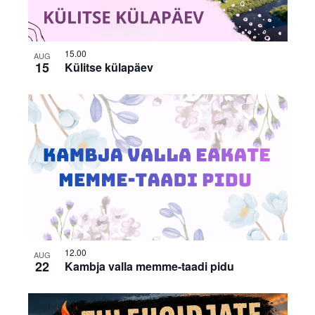
15.00
AUG
15
Külitse külapäev
12.00
AUG
22
Kambja valla memme-taadi pidu