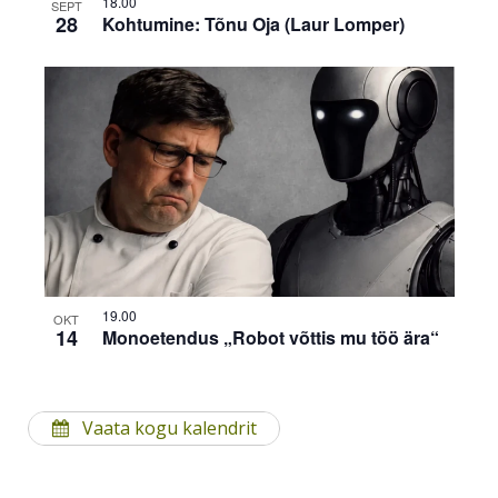
18.00
SEPT
28
Kohtumine: Tõnu Oja (Laur Lomper)
19.00
OKT
14
Monoetendus „Robot võttis mu töö ära“
Vaata kogu kalendrit