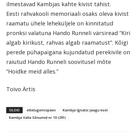
ilmestavad Kambjas kahte kivist tähist.
Eesti rahvakooli memoriaali osaks oleva kivist
raamatu ühele leheküljele on kinnitatud
pronksi valatuna Hando Runneli värsiread “Kiri
algab kirikust, rahvas algab raamatust”. Kõigi
perede pühapaigana kujundatud perekivile on
raiutud Hando Runneli soovitusel mõte
“Hoidke meid alles.”
Toivo Ärtis
SILDID
ettelugemispäev
Kambja Ignatsi Jaagu kool
Kambja Valla Sõnumid nr 10 (291)