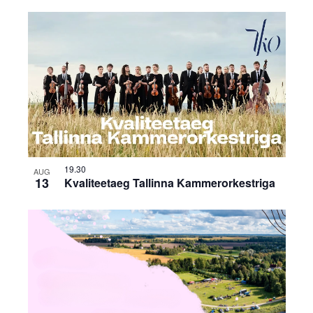
19.30
AUG
13
Kvaliteetaeg Tallinna Kammerorkestriga