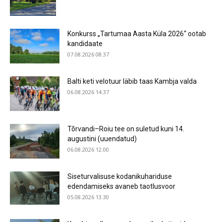
Konkurss „Tartumaa Aasta Küla 2026“ ootab
kandidaate
07.08.2026 08.37
Balti keti velotuur läbib taas Kambja valda
06.08.2026 14.37
Tõrvandi–Roiu tee on suletud kuni 14.
augustini (uuendatud)
06.08.2026 12.00
Siseturvalisuse kodanikuhariduse
edendamiseks avaneb taotlusvoor
05.08.2026 13.30