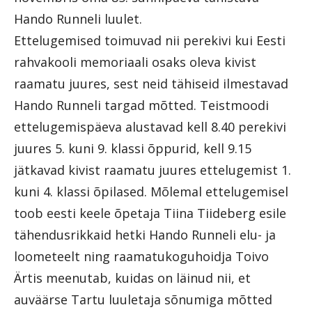
Hando Runneli luulet.
Ettelugemised toimuvad nii perekivi kui Eesti
rahvakooli memoriaali osaks oleva kivist
raamatu juures, sest neid tähiseid ilmestavad
Hando Runneli targad mõtted. Teistmoodi
ettelugemispäeva alustavad kell 8.40 perekivi
juures 5. kuni 9. klassi õppurid, kell 9.15
jätkavad kivist raamatu juures ettelugemist 1.
kuni 4. klassi õpilased. Mõlemal ettelugemisel
toob eesti keele õpetaja Tiina Tiideberg esile
tähendusrikkaid hetki Hando Runneli elu- ja
loometeelt ning raamatukoguhoidja Toivo
Ärtis meenutab, kuidas on läinud nii, et
auväärse Tartu luuletaja sõnumiga mõtted