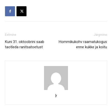
Eelmine
Järgmine
Kuni 31. oktoobrini saab
Hommikukohv raamatukogus
taotleda ranitsatoetust
enne kukke ja koitu
ᚦ