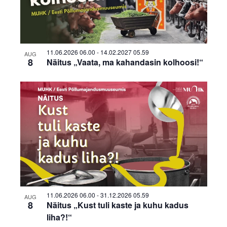
in
Photo
View
11.06.2026 06.00
-
14.02.2027 05.59
AUG
8
Näitus „Vaata, ma kahandasin kolhoosi!“
11.06.2026 06.00
-
31.12.2026 05.59
AUG
8
Näitus „Kust tuli kaste ja kuhu kadus
liha?!“