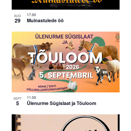
17.00
AUG
29
Muinastulede öö
11.00
SEPT
5
Ülenurme Sügislaat ja Tõuloom