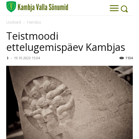
Uudised
Haridus
Teistmoodi
ettelugemispäev Kambjas
ᚦ
-
19.10.2023 15.04
1104