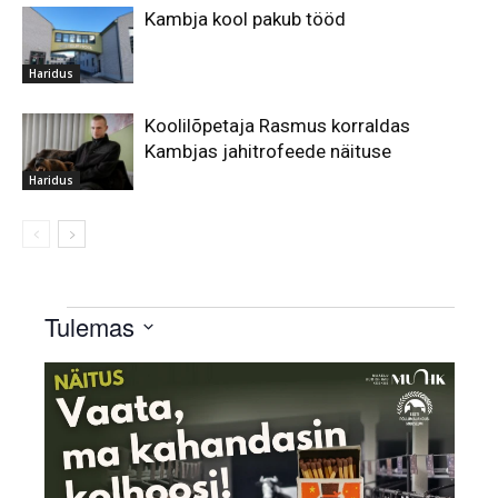
Kambja kool pakub tööd
Haridus
Koolilõpetaja Rasmus korraldas
Kambjas jahitrofeede näituse
Haridus
Sündmused
Tulemas
Select
List
date.
of
events