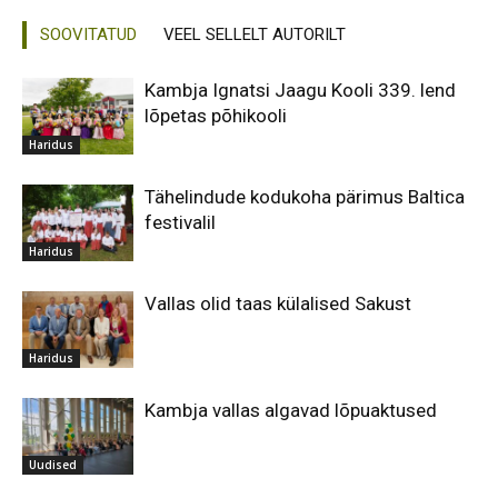
SOOVITATUD
VEEL SELLELT AUTORILT
Kambja Ignatsi Jaagu Kooli 339. lend
lõpetas põhikooli
Haridus
Tähelindude kodukoha pärimus Baltica
festivalil
Haridus
Vallas olid taas külalised Sakust
Haridus
Kambja vallas algavad lõpuaktused
Uudised