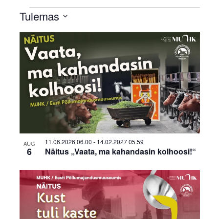
Sündmused
Tulemas
Select
List
date.
of
events
in
Photo
View
11.06.2026 06.00
-
14.02.2027 05.59
AUG
6
Näitus „Vaata, ma kahandasin kolhoosi!“