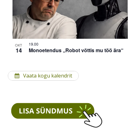
19.00
OKT
14
Monoetendus „Robot võttis mu töö ära“
Vaata kogu kalendrit