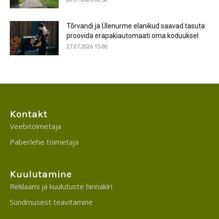
Tõrvandi ja Ülenurme elanikud saavad tasuta
proovida erapakiautomaati oma koduuksel
27.07.2026 15.00
Kontakt
Veebitoimetaja
Paberlehe toimetaja
Kuulutamine
Reklaami ja kuulutuste hinnakiri
Sündmusest teavitamine