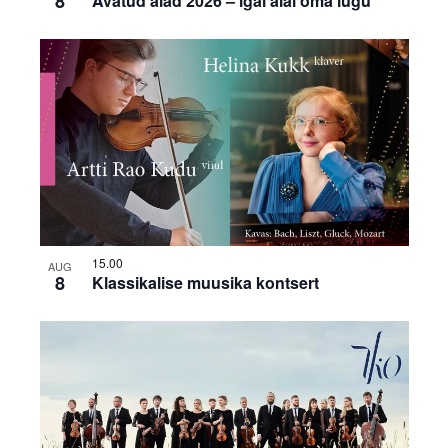
8
Avatud aiad 2026 – igal aial oma lugu
15.00
AUG
8
Klassikalise muusika kontsert