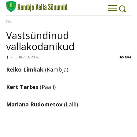
Elu
Vastsündinud
vallakodanikud
ᚦ
-
03.10.2008 20.48
804
Reiko Limbak
(Kambja)
Kert Tartes
(Paali)
Mariana Rudometov
(Lalli)