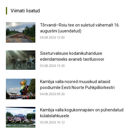
Viimati lisatud
Tõrvandi–Roiu tee on suletud vähemalt 16.
augustini (uuendatud)
06.08.2026 12.00
Siseturvalisuse kodanikuhariduse
edendamiseks avaneb taotlusvoor
05.08.2026 13.30
Kambja valla noored muusikud aitasid
poodiumile Eesti Noorte Puhkpilliorkestri
04.08.2026 09.20
Kambja valla kogukonnapäev on pühendatud
külalislahkusele
03.08.2026 10.12