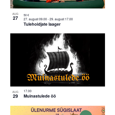
AUG
50 €
27
27. august 09.00
-
29. august 17.00
Tulehoidjate laager
17.00
AUG
29
Muinastulede öö