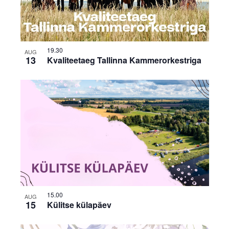
19.30
AUG
13
Kvaliteetaeg Tallinna Kammerorkestriga
15.00
AUG
15
Külitse külapäev