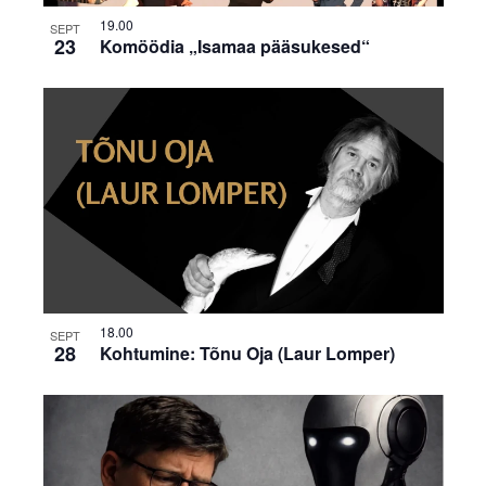
19.00
SEPT
23
Komöödia „Isamaa pääsukesed“
18.00
SEPT
28
Kohtumine: Tõnu Oja (Laur Lomper)