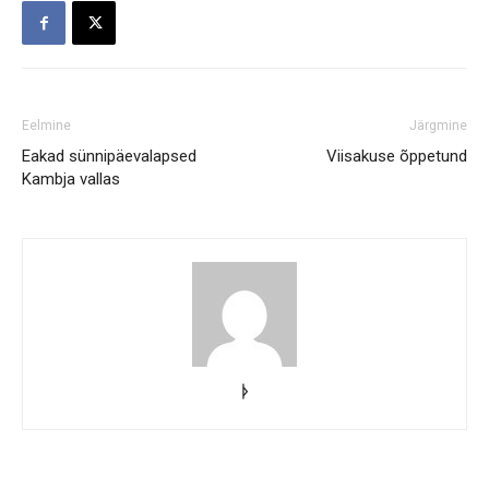
Eelmine
Järgmine
Eakad sünnipäevalapsed
Viisakuse õppetund
Kambja vallas
ᚦ