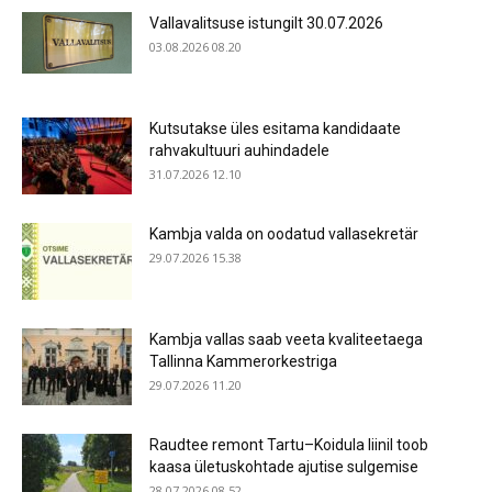
Vallavalitsuse istungilt 30.07.2026
03.08.2026 08.20
Kutsutakse üles esitama kandidaate
rahvakultuuri auhindadele
31.07.2026 12.10
Kambja valda on oodatud vallasekretär
29.07.2026 15.38
Kambja vallas saab veeta kvaliteetaega
Tallinna Kammerorkestriga
29.07.2026 11.20
Raudtee remont Tartu–Koidula liinil toob
kaasa ületuskohtade ajutise sulgemise
28.07.2026 08.52