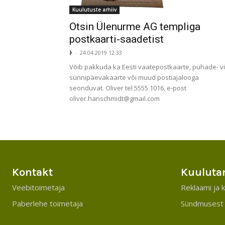
Kuulutuste arhiiv
Otsin Ülenurme AG templiga
postkaarti-saadetist
ᚦ
-
24.04.2019 12.33
Võib pakkuda ka Eesti vaatepostkaarte, pühade- v
sünnipäevakaarte või muud postiajalooga
seonduvat. Oliver tel 5555 1016, e-post
oliver.hanschmidt@gmail.com
Kontakt
Kuuluta
Veebitoimetaja
Reklaami ja k
Paberlehe toimetaja
Sündmusest 