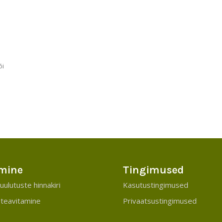
õi
mine
Tingimused
uulutuste hinnakiri
Kasutustingimused
teavitamine
Privaatsustingimused