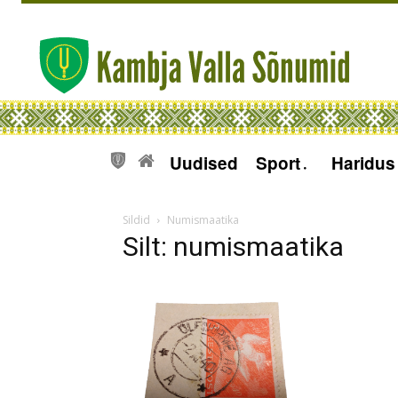
Uudised
Sport
Haridus
Sildid
Numismaatika
Silt: numismaatika