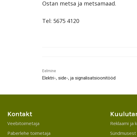
Ostan metsa ja metsamaad.
Tel: 5675 4120
Eelmine
Elektri-, side-, ja signalisatsioonitööd
Kontakt
Kuuluta
Veebitoimetaja
Reklaami ja k
Paberlehe toimetaja
Sündmusest 