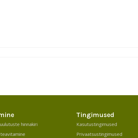
mine
Tingimused
uulutuste hinnakiri
Kasutustingimused
teavitamine
Privaatsustingimused