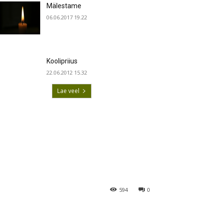
Mälestame
06.06.2017 19.22
Koolipriius
22.06.2012 15.32
Lae veel
594
0