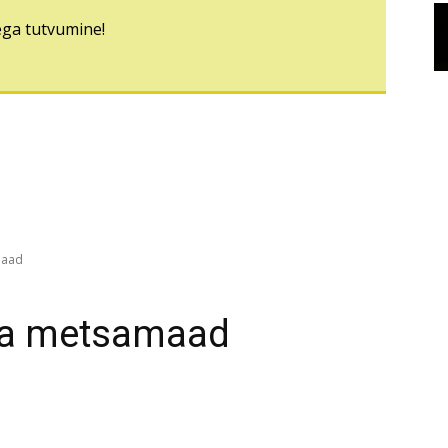
ega tutvumine!
maad
ja metsamaad