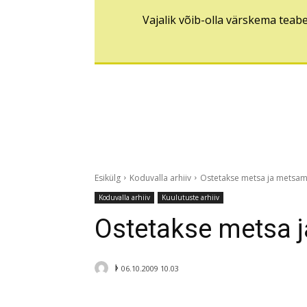
Vajalik võib-olla värskema teab
Esikülg
Koduvalla arhiiv
Ostetakse metsa ja metsa
Koduvalla arhiiv
Kuulutuste arhiiv
Ostetakse metsa 
ᚦ
06.10.2009 10.03