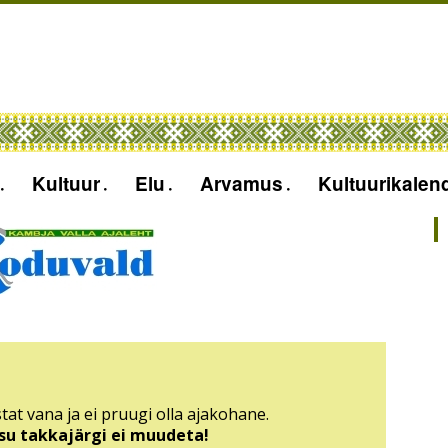
Kultuur
Elu
Arvamus
Kultuurikalen
tat vana ja ei pruugi olla ajakohane.
sisu takkajärgi ei muudeta!