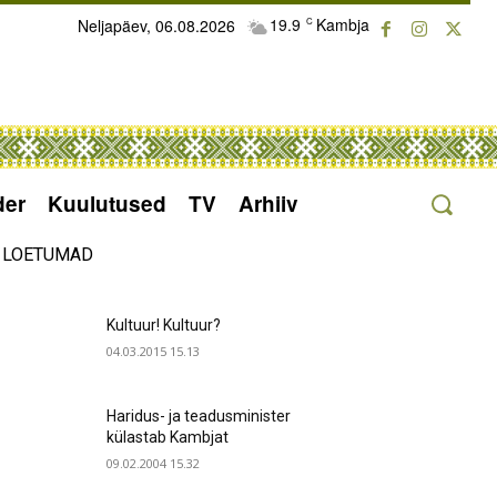
19.9
Kambja
Neljapäev, 06.08.2026
C
der
Kuulutused
TV
Arhiiv
LOETUMAD
Kultuur! Kultuur?
04.03.2015 15.13
Haridus- ja teadusminister
külastab Kambjat
09.02.2004 15.32