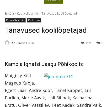
Lae veel
Esikülg
Koduvalla arhiiv
Tänavused koolilõpetajad
Koduvalla arhiiv
Koolipriius
Tänavused koolilõpetajad
ᚦ
16.06.2011 20.37
1176
0
Kambja Ignatsi Jaagu Põhikoolis
Maigi-Ly Kõll,
Magnus Kubja,
Egert Liias, Andre Koor, Tanel Kappet, Liis
Ehrlich, Merje Aavik, Häli Siilbek, Katharina
Erstu, Oliver Vassiljev, Teet Kadak, Sandra Palk,