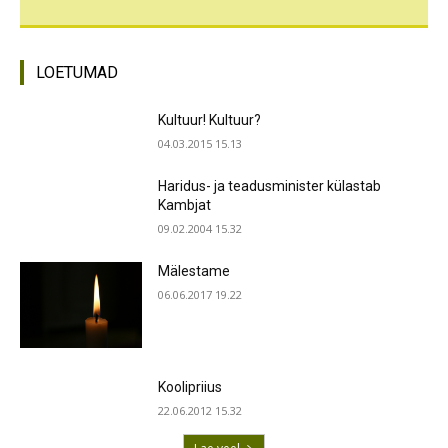
LOETUMAD
Kultuur! Kultuur?
04.03.2015 15.13
Haridus- ja teadusminister külastab
Kambjat
09.02.2004 15.32
Mälestame
06.06.2017 19.22
Koolipriius
22.06.2012 15.32