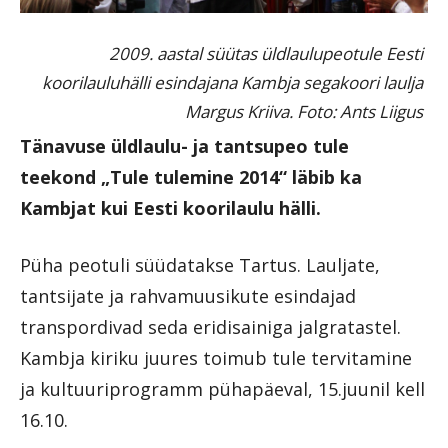
2009. aastal süütas üldlaulupeotule Eesti
koorilauluhälli esindajana Kambja segakoori laulja
Margus Kriiva. Foto: Ants Liigus
Tänavuse üldlaulu- ja tantsupeo tule
teekond „Tule tulemine 2014“ läbib ka
Kambjat kui Eesti koorilaulu hälli.
Püha peotuli süüdatakse Tartus. Lauljate,
tantsijate ja rahvamuusikute esindajad
transpordivad seda eridisainiga jalgratastel.
Kambja kiriku juures toimub tule tervitamine
ja kultuuriprogramm pühapäeval, 15.juunil kell
16.10.