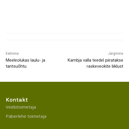
Eelmine
Järgmine
Meeleolukas laulu- ja
Kambja valla teedel piiratakse
tantsuõhtu
raskeveokite liiklust
Kontakt
Veebitoimetaja
Paberlehe toimetaja