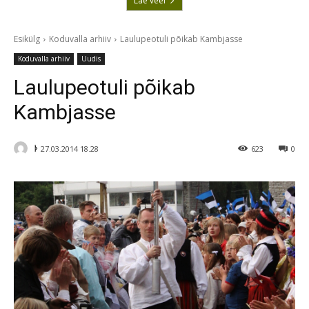
Lae veel
Esikülg
Koduvalla arhiiv
Laulupeotuli põikab Kambjasse
Koduvalla arhiiv
Uudis
Laulupeotuli põikab
Kambjasse
ᚦ
27.03.2014 18.28
623
0