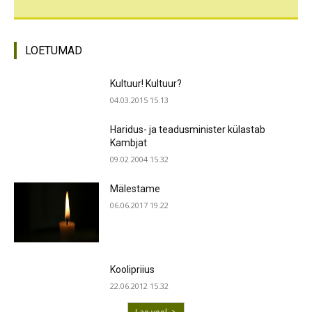
LOETUMAD
Kultuur! Kultuur?
04.03.2015 15.13
Haridus- ja teadusminister külastab
Kambjat
09.02.2004 15.32
Mälestame
06.06.2017 19.22
Koolipriius
22.06.2012 15.32