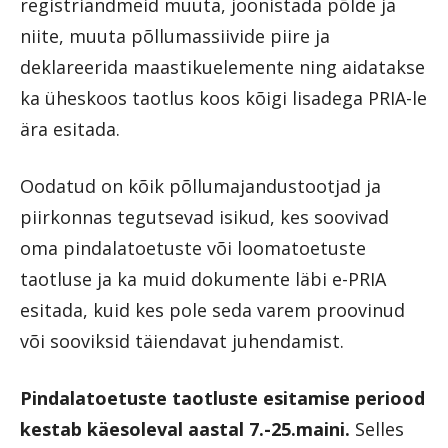
registriandmeid muuta, joonistada põlde ja
niite, muuta põllumassiivide piire ja
deklareerida maastikuelemente ning aidatakse
ka üheskoos taotlus koos kõigi lisadega PRIA-le
ära esitada.
Oodatud on kõik põllumajandustootjad ja
piirkonnas tegutsevad isikud, kes soovivad
oma pindalatoetuste või loomatoetuste
taotluse ja ka muid dokumente läbi e-PRIA
esitada, kuid kes pole seda varem proovinud
või sooviksid täiendavat juhendamist.
Pindalatoetuste taotluste esitamise periood
kestab käesoleval aastal 7.-25.maini.
Selles