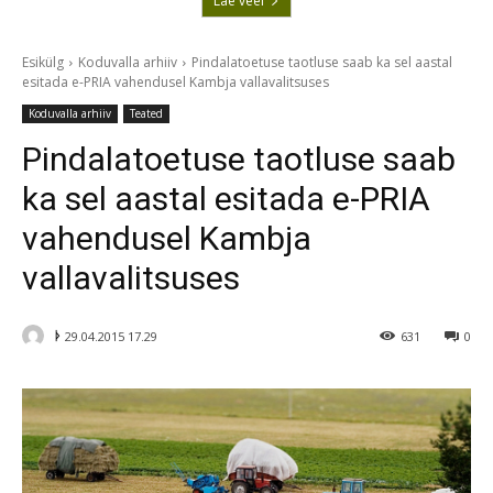
Lae veel
Esikülg
Koduvalla arhiiv
Pindalatoetuse taotluse saab ka sel aastal
esitada e-PRIA vahendusel Kambja vallavalitsuses
Koduvalla arhiiv
Teated
Pindalatoetuse taotluse saab
ka sel aastal esitada e-PRIA
vahendusel Kambja
vallavalitsuses
ᚦ
29.04.2015 17.29
631
0