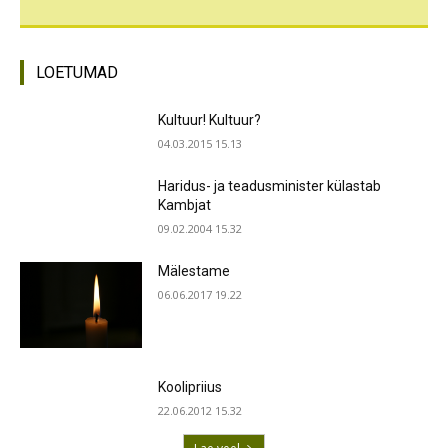
LOETUMAD
Kultuur! Kultuur?
04.03.2015 15.13
Haridus- ja teadusminister külastab
Kambjat
09.02.2004 15.32
Mälestame
06.06.2017 19.22
Koolipriius
22.06.2012 15.32