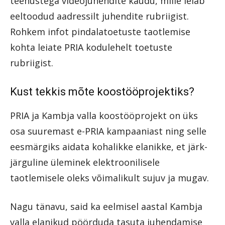
teenustega videojuhendite kaudu, mille leiab
eeltoodud aadressilt juhendite rubriigist.
Rohkem infot pindalatoetuste taotlemise
kohta leiate PRIA kodulehelt toetuste
rubriigist.
Kust tekkis mõte koostööprojektiks?
PRIA ja Kambja valla koostööprojekt on üks
osa suuremast e-PRIA kampaaniast ning selle
eesmärgiks aidata kohalikke elanikke, et järk-
järguline üleminek elektroonilisele
taotlemisele oleks võimalikult sujuv ja mugav.
Nagu tänavu, said ka eelmisel aastal Kambja
valla elanikud pöörduda tasuta juhendamise