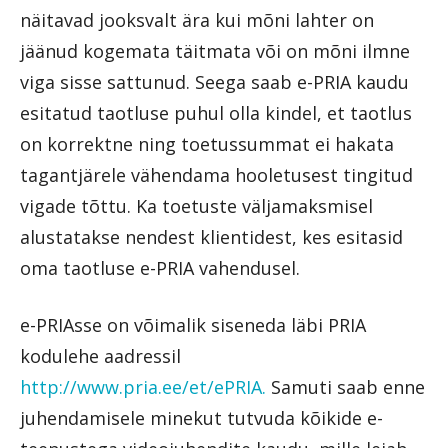
näitavad jooksvalt ära kui mõni lahter on
jäänud kogemata täitmata või on mõni ilmne
viga sisse sattunud. Seega saab e-PRIA kaudu
esitatud taotluse puhul olla kindel, et taotlus
on korrektne ning toetussummat ei hakata
tagantjärele vähendama hooletusest tingitud
vigade tõttu. Ka toetuste väljamaksmisel
alustatakse nendest klientidest, kes esitasid
oma taotluse e-PRIA vahendusel.
e-PRIAsse on võimalik siseneda läbi PRIA
kodulehe aadressil
http://www.pria.ee/et/ePRIA.
Samuti saab enne
juhendamisele minekut tutvuda kõikide e-