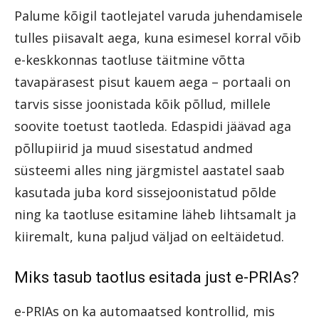
Palume kõigil taotlejatel varuda juhendamisele
tulles piisavalt aega, kuna esimesel korral võib
e-keskkonnas taotluse täitmine võtta
tavapärasest pisut kauem aega – portaali on
tarvis sisse joonistada kõik põllud, millele
soovite toetust taotleda. Edaspidi jäävad aga
põllupiirid ja muud sisestatud andmed
süsteemi alles ning järgmistel aastatel saab
kasutada juba kord sissejoonistatud põlde
ning ka taotluse esitamine läheb lihtsamalt ja
kiiremalt, kuna paljud väljad on eeltäidetud.
Miks tasub taotlus esitada just e-PRIAs?
e-PRIAs on ka automaatsed kontrollid, mis