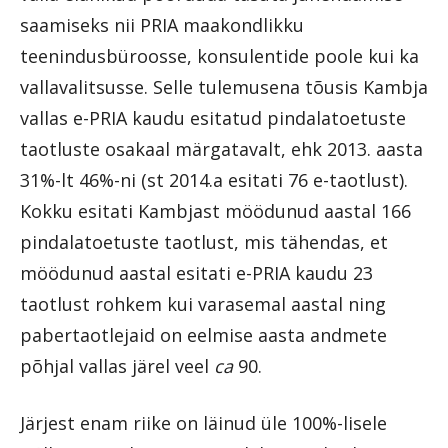
saamiseks nii PRIA maakondlikku
teenindusbüroosse, konsulentide poole kui ka
vallavalitsusse. Selle tulemusena tõusis Kambja
vallas e-PRIA kaudu esitatud pindalatoetuste
taotluste osakaal märgatavalt, ehk 2013. aasta
31%-lt 46%-ni (st 2014.a esitati 76 e-taotlust).
Kokku esitati Kambjast möödunud aastal 166
pindalatoetuste taotlust, mis tähendas, et
möödunud aastal esitati e-PRIA kaudu 23
taotlust rohkem kui varasemal aastal ning
pabertaotlejaid on eelmise aasta andmete
põhjal vallas järel veel
ca
90.
Järjest enam riike on läinud üle 100%-lisele