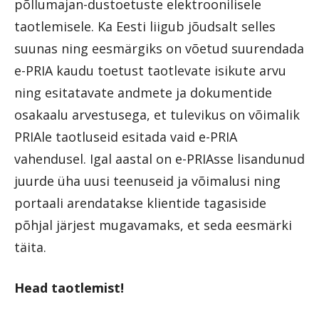
põllumajan-dustoetuste elektroonilisele
taotlemisele. Ka Eesti liigub jõudsalt selles
suunas ning eesmärgiks on võetud suurendada
e-PRIA kaudu toetust taotlevate isikute arvu
ning esitatavate andmete ja dokumentide
osakaalu arvestusega, et tulevikus on võimalik
PRIAle taotluseid esitada vaid e-PRIA
vahendusel. Igal aastal on e-PRIAsse lisandunud
juurde üha uusi teenuseid ja võimalusi ning
portaali arendatakse klientide tagasiside
põhjal järjest mugavamaks, et seda eesmärki
täita.
Head taotlemist!