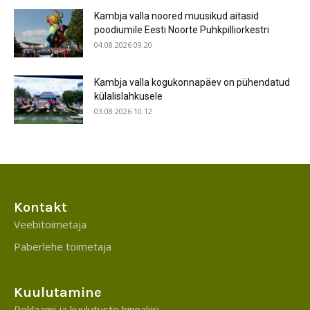
Kambja valla noored muusikud aitasid
poodiumile Eesti Noorte Puhkpilliorkestri
04.08.2026 09.20
Kambja valla kogukonnapäev on pühendatud
külalislahkusele
03.08.2026 10.12
Kontakt
Veebitoimetaja
Paberlehe toimetaja
Kuulutamine
Reklaami ja kuulutuste hinnakiri