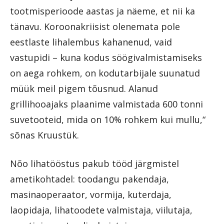
tootmisperioode aastas ja näeme, et nii ka
tänavu. Koroonakriisist olenemata pole
eestlaste lihalembus kahanenud, vaid
vastupidi – kuna kodus söögivalmistamiseks
on aega rohkem, on kodutarbijale suunatud
müük meil pigem tõusnud. Alanud
grillihooajaks plaanime valmistada 600 tonni
suvetooteid, mida on 10% rohkem kui mullu,“
sõnas Kruustük.
Nõo lihatööstus pakub tööd järgmistel
ametikohtadel: toodangu pakendaja,
masinaoperaator, vormija, kuterdaja,
laopidaja, lihatoodete valmistaja, viilutaja,