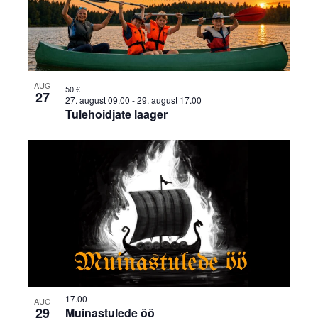
AUG
50 €
27
27. august 09.00
-
29. august 17.00
Tulehoidjate laager
17.00
AUG
29
Muinastulede öö