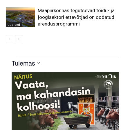
Maapiirkonnas tegutsevad toidu- ja
joogisektori ettevõtjad on oodatud
arendusprogrammi
Uudised
Sündmused
Tulemas
Select
List
date.
of
events
in
Photo