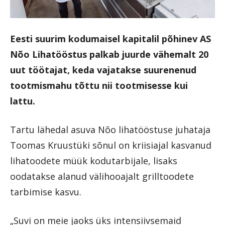
Eesti suurim kodumaisel kapitalil põhinev AS
Nõo Lihatööstus palkab juurde vähemalt 20
uut töötajat, keda vajatakse suurenenud
tootmismahu tõttu nii tootmisesse kui
lattu.
Tartu lähedal asuva Nõo lihatööstuse juhataja
Toomas Kruustüki sõnul on kriisiajal kasvanud
lihatoodete müük kodutarbijale, lisaks
oodatakse alanud välihooajalt grilltoodete
tarbimise kasvu.
„Suvi on meie jaoks üks intensiivsemaid