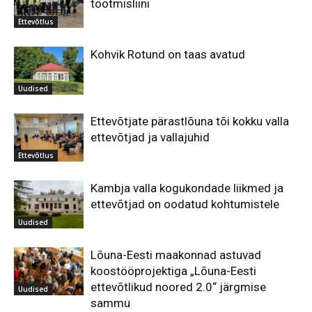
tootmisliini
Ettevõtlus
Kohvik Rotund on taas avatud
Uudised
Ettevõtjate pärastlõuna tõi kokku valla
ettevõtjad ja vallajuhid
Ettevõtlus
Kambja valla kogukondade liikmed ja
ettevõtjad on oodatud kohtumistele
Uudised
Lõuna-Eesti maakonnad astuvad
koostööprojektiga „Lõuna-Eesti
ettevõtlikud noored 2.0“ järgmise
Uudised
sammu