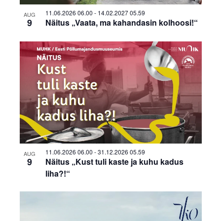
View
11.06.2026 06.00
-
14.02.2027 05.59
AUG
9
Näitus „Vaata, ma kahandasin kolhoosi!“
11.06.2026 06.00
-
31.12.2026 05.59
AUG
9
Näitus „Kust tuli kaste ja kuhu kadus
liha?!“