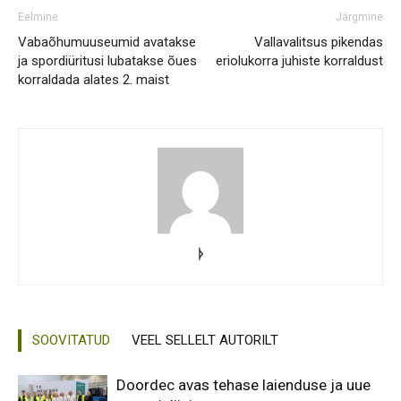
Eelmine
Järgmine
Vabaõhumuuseumid avatakse
Vallavalitsus pikendas
ja spordiüritusi lubatakse õues
eriolukorra juhiste korraldust
korraldada alates 2. maist
ᚦ
SOOVITATUD
VEEL SELLELT AUTORILT
Doordec avas tehase laienduse ja uue