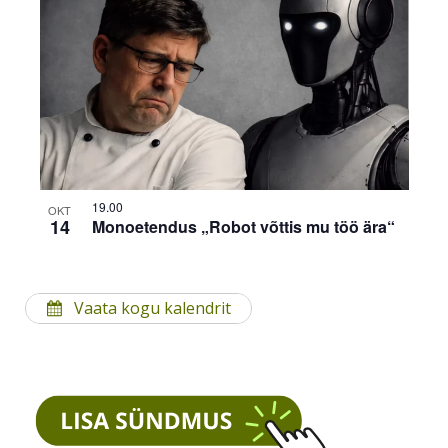
19.00
OKT
14
Monoetendus „Robot võttis mu töö ära“
Vaata kogu kalendrit