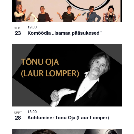
19.00
SEPT
23
Komöödia „Isamaa pääsukesed“
18.00
SEPT
28
Kohtumine: Tõnu Oja (Laur Lomper)