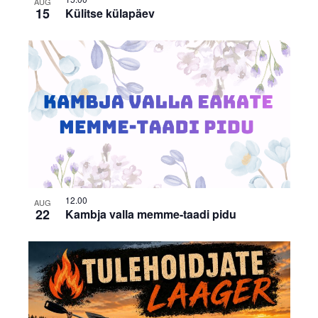
AUG
15
Külitse külapäev
12.00
AUG
22
Kambja valla memme-taadi pidu