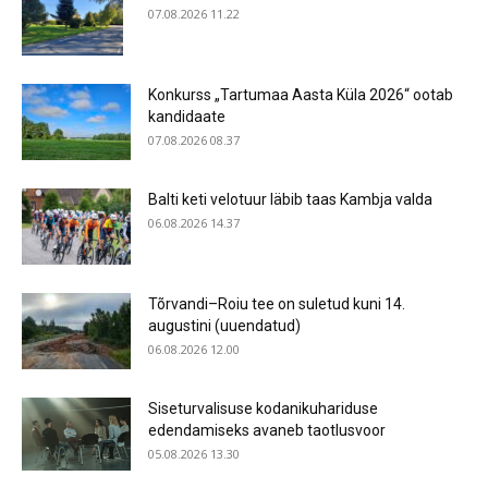
07.08.2026 11.22
Konkurss „Tartumaa Aasta Küla 2026“ ootab
kandidaate
07.08.2026 08.37
Balti keti velotuur läbib taas Kambja valda
06.08.2026 14.37
Tõrvandi–Roiu tee on suletud kuni 14.
augustini (uuendatud)
06.08.2026 12.00
Siseturvalisuse kodanikuhariduse
edendamiseks avaneb taotlusvoor
05.08.2026 13.30