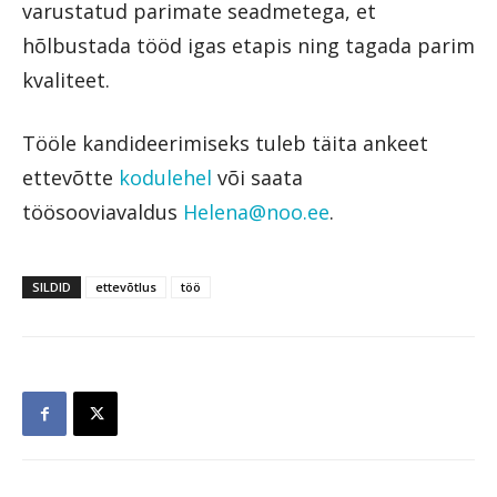
varustatud parimate seadmetega, et
hõlbustada tööd igas etapis ning tagada parim
kvaliteet.
Tööle kandideerimiseks tuleb täita ankeet
ettevõtte
kodulehel
või saata
töösooviavaldus
Helena@noo.ee
.
SILDID
ettevõtlus
töö