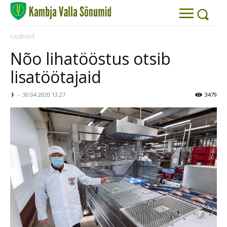
Uudised
Nõo lihatööstus otsib
lisatöötajaid
ᚦ
-
30.04.2020 13.27
3479