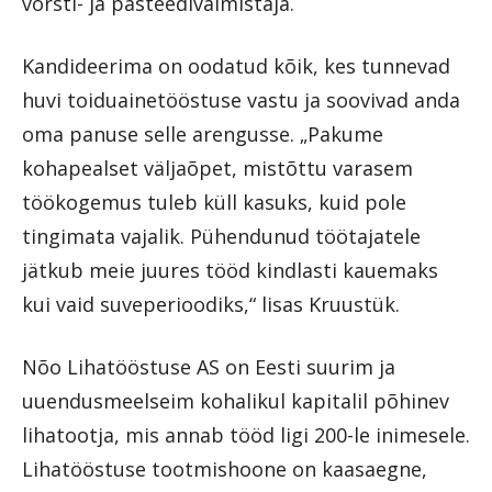
vorsti- ja pasteedivalmistaja.
Kandideerima on oodatud kõik, kes tunnevad
huvi toiduainetööstuse vastu ja soovivad anda
oma panuse selle arengusse. „Pakume
kohapealset väljaõpet, mistõttu varasem
töökogemus tuleb küll kasuks, kuid pole
tingimata vajalik. Pühendunud töötajatele
jätkub meie juures tööd kindlasti kauemaks
kui vaid suveperioodiks,“ lisas Kruustük.
Nõo Lihatööstuse AS on Eesti suurim ja
uuendusmeelseim kohalikul kapitalil põhinev
lihatootja, mis annab tööd ligi 200-le inimesele.
Lihatööstuse tootmishoone on kaasaegne,