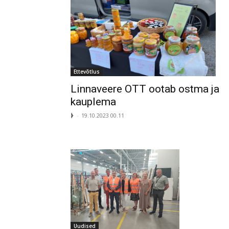
Ettevõtlus
Linnaveere OTT ootab ostma ja
kauplema
ᚦ
-
19.10.2023 00.11
Uudised