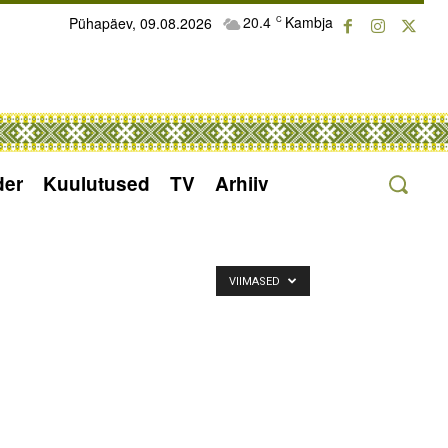
20.4
Kambja
Pühapäev, 09.08.2026
C
der
Kuulutused
TV
Arhiiv
VIIMASED