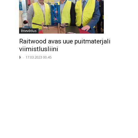
Ettevõtlus
Raitwood avas uue puitmaterjali
viimistlusliini
ᚦ
-
17.03.2023 00.45