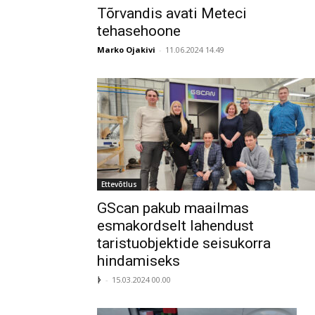
Tõrvandis avati Meteci
tehasehoone
Marko Ojakivi
-
11.06.2024 14.49
Ettevõtlus
GScan pakub maailmas
esmakordselt lahendust
taristuobjektide seisukorra
hindamiseks
ᚦ
-
15.03.2024 00.00