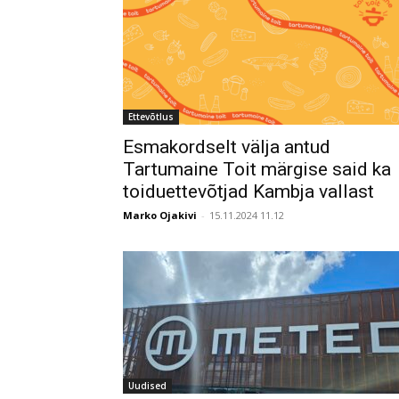
Ettevõtlus
Esmakordselt välja antud
Tartumaine Toit märgise said ka
toiduettevõtjad Kambja vallast
Marko Ojakivi
-
15.11.2024 11.12
Uudised