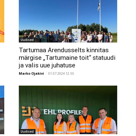
Uudised
Tartumaa Arendusselts kinnitas
märgise „Tartumaine toit“ statuudi
ja valis uue juhatuse
Marko Ojakivi
-
01.07.2024 12.55
Uudised