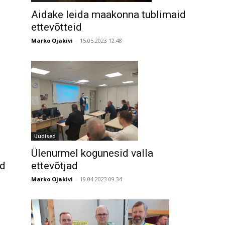
Aidake leida maakonna tublimaid
ettevõtteid
Marko Ojakivi
-
15.05.2023 12.48
Uudised
Ülenurmel kogunesid valla
ad
ettevõtjad
Marko Ojakivi
-
19.04.2023 09.34