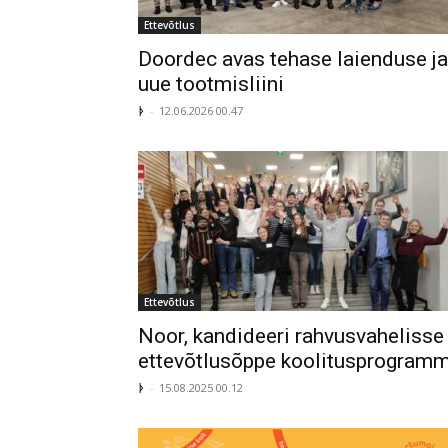
Ettevõtlus
Doordec avas tehase laienduse ja
uue tootmisliini
ᚦ
-
12.06.2026 00.47
Ettevõtlus
Noor, kandideeri rahvusvahelisse
ettevõtlusõppe koolitusprogramm
ᚦ
-
15.08.2025 00.12