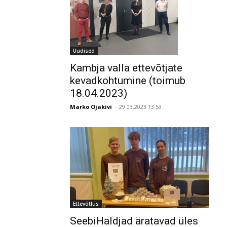
Uudised
Kambja valla ettevõtjate
kevadkohtumine (toimub
18.04.2023)
Marko Ojakivi
-
29.03.2023 13.53
Ettevõtlus
SeebiHaldjad äratavad üles