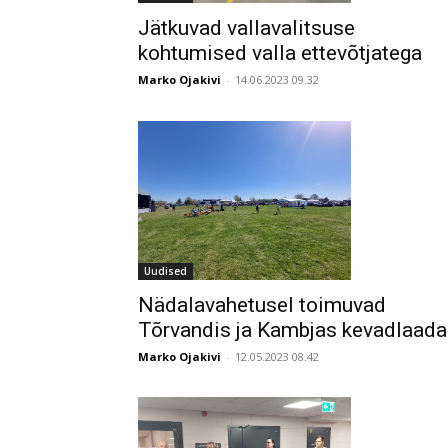
Jätkuvad vallavalitsuse
kohtumised valla ettevõtjatega
Marko Ojakivi
-
14.06.2023 09.32
Uudised
Nädalavahetusel toimuvad
Tõrvandis ja Kambjas kevadlaad
Marko Ojakivi
-
12.05.2023 08.42