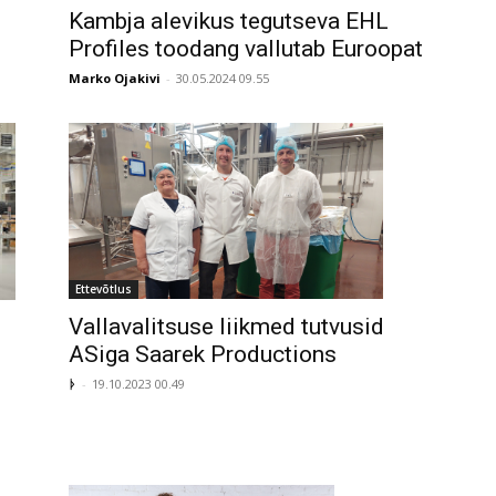
Kambja alevikus tegutseva EHL
Profiles toodang vallutab Euroopat
Marko Ojakivi
-
30.05.2024 09.55
Ettevõtlus
Vallavalitsuse liikmed tutvusid
ASiga Saarek Productions
ᚦ
-
19.10.2023 00.49