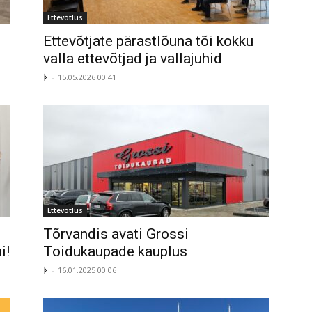
Ettevõtlus
Ettevõtjate pärastlõuna tõi kokku
valla ettevõtjad ja vallajuhid
ᚦ
-
15.05.2026 00.41
Ettevõtlus
Tõrvandis avati Grossi
i!
Toidukaupade kauplus
ᚦ
-
16.01.2025 00.06