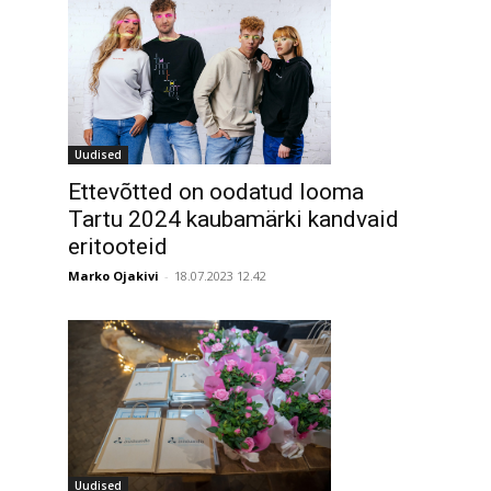
Uudised
Ettevõtted on oodatud looma
Tartu 2024 kaubamärki kandvaid
eritooteid
Marko Ojakivi
-
18.07.2023 12.42
Uudised