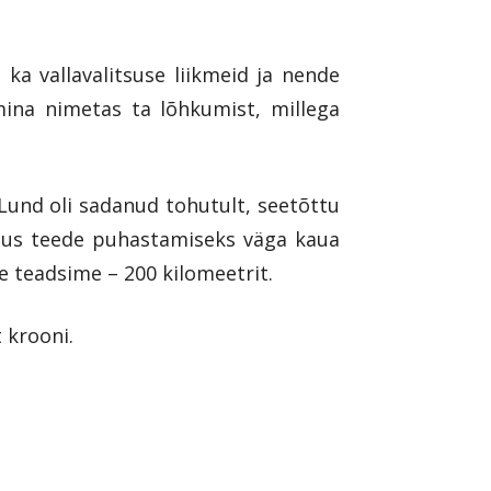
 ka vallavalitsuse liikmeid ja nende
mina nimetas ta lõhkumist, millega
Lund oli sadanud tohutult, seetõttu
kulus teede puhastamiseks väga kaua
e teadsime – 200 kilomeetrit.
 krooni.