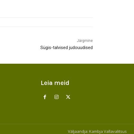
Järgmine
Sügis-talvised judouudised
Leia meid
Väljaandja:
Kambja Vallavalitsus