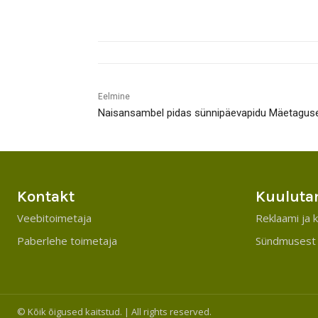
Eelmine
Naisansambel pidas sünnipäevapidu Mäetaguse
Kontakt
Kuuluta
Veebitoimetaja
Reklaami ja k
Paberlehe toimetaja
Sündmusest 
© Kõik õigused kaitstud. | All rights reserved.