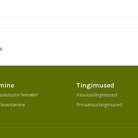
l
mine
Tingimused
uulutuste hinnakiri
Kasutustingimused
teavitamine
Privaatsustingimused