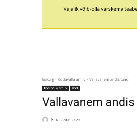
Vajalik võib-olla värskema teab
Esikülg
Koduvalla arhiiv
Vallavanem andis tundi
Koduvalla arhiiv
Kool
Vallavanem andis 
ᚦ
16.12.2008 23.29