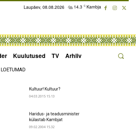
14.3
Kambja
Laupäev, 08.08.2026
C
der
Kuulutused
TV
Arhiiv
LOETUMAD
Kultuur! Kultuur?
04.03.2015 15.13
Haridus- ja teadusminister
külastab Kambjat
09.02.2004 15.32