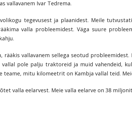
las vallavanem Ivar Tedrema.
olikogu tegevusest ja plaanidest. Meile tutvustati
rääkima valla probleemidest. Väga suure problee
kahju.
 rääkis vallavanem sellega seotud probleemidest. 
 vallal pole palju traktoreid ja muid vahendeid, 
e teame, mitu kilomeetrit on Kambja vallal teid. Mei
tet valla eelarvest. Meie valla eelarve on 38 miljonit