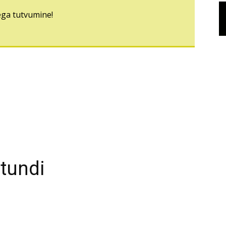
ega tutvumine!
tundi