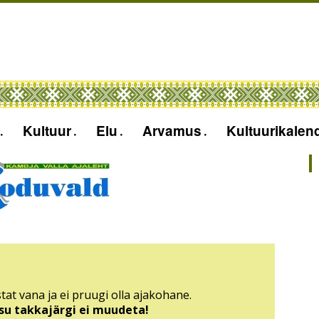
Kultuur
Elu
Arvamus
Kultuurikalen
tat vana ja ei pruugi olla ajakohane.
sisu takkajärgi ei muudeta!