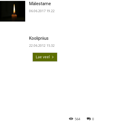
Mälestame
06.06.2017 19.22
Koolipriius
22.06.2012 15.32
Lae veel
564
0