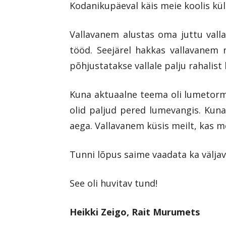
Kodanikupäeval käis meie koolis kü
Vallavanem alustas oma juttu vallav
tööd. Seejärel hakkas vallavanem 
põhjustatakse vallale palju rahalist 
Kuna aktuaalne teema oli lumetorm,
olid paljud pered lumevangis. Kuna
aega. Vallavanem küsis meilt, kas m
Tunni lõpus saime vaadata ka väljavõ
See oli huvitav tund!
Heikki Zeigo, Rait Murumets