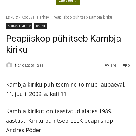
Lae veel
Esikülg
Koduvalla arhiiv
Peapiiskop pühitseb Kambja kiriku
Koduvalla arhiiv
Teated
Peapiiskop pühitseb Kambja
kiriku
ᚦ
21.06.2009 12.35
546
0
Kambja kiriku pühitsemine toimub laupäeval,
11. juulil 2009. a. kell 11.
Kambja kirikut on taastatud alates 1989.
aastast. Kiriku pühitseb EELK peapiiskop
Andres Põder.