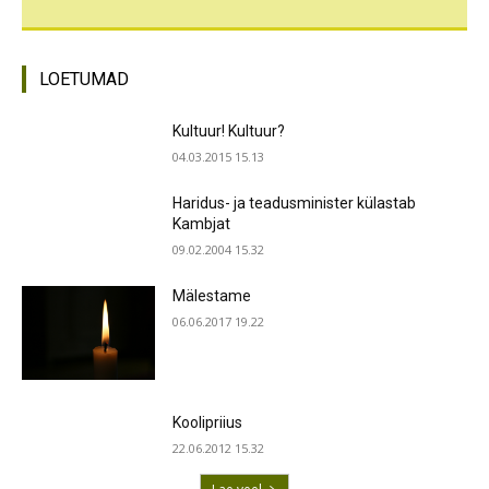
LOETUMAD
Kultuur! Kultuur?
04.03.2015 15.13
Haridus- ja teadusminister külastab
Kambjat
09.02.2004 15.32
Mälestame
06.06.2017 19.22
Koolipriius
22.06.2012 15.32