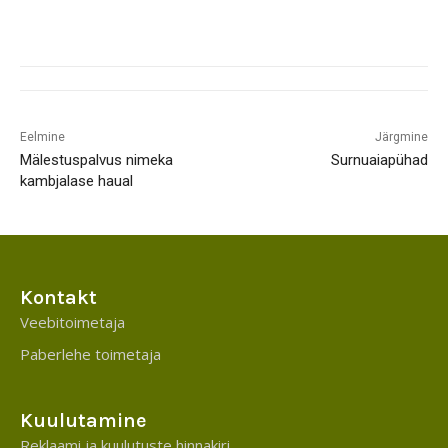
Eelmine
Järgmine
Mälestuspalvus nimeka
Surnuaiapühad
kambjalase haual
Kontakt
Veebitoimetaja
Paberlehe toimetaja
Kuulutamine
Reklaami ja kuulutuste hinnakiri