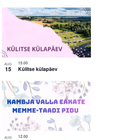
15.00
AUG
15
Külitse külapäev
12.00
AUG