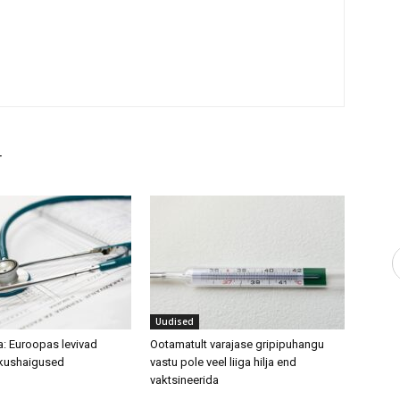
T
Uudised
a: Euroopas levivad
Ootamatult varajase gripipuhangu
kushaigused
vastu pole veel liiga hilja end
vaktsineerida