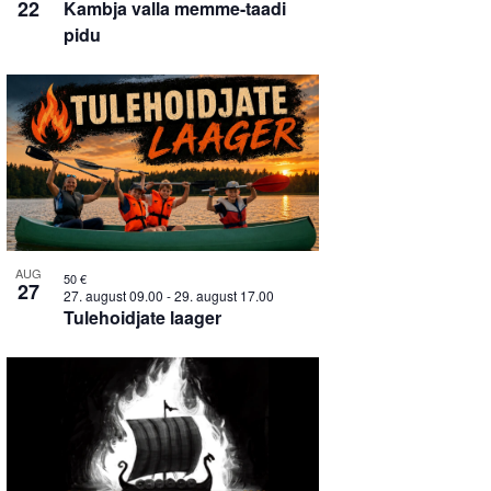
22
Kambja valla memme-taadi
pidu
AUG
50 €
27
27. august 09.00
-
29. august 17.00
Tulehoidjate laager