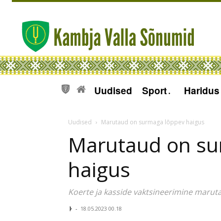
Uudised
Sport
Haridus
Uudised
Marutaud on surmaga lõppev haigus
Marutaud on su
haigus
Koerte ja kasside vaktsineerimine maruta
ᚦ
-
18.05.2023 00.18