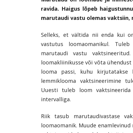
ravida. Haigus lõpeb haigustunn
marutaudi vastu olemas vaktsiin, m
Selleks, et vältida nii enda kui 
vastutus loomaomanikul. Tuleb
marutaudi vastu vaktsineeritud
loomakliinikusse või võta ühendust
looma passi, kuhu kirjutatakse 
lemmiklooma vaktsineerimine tul
Uuesti tuleb loom vaktsineerida
intervalliga.
Riik tasub marutaudivastase vakt
loomaomanik. Muude enamlevinud n