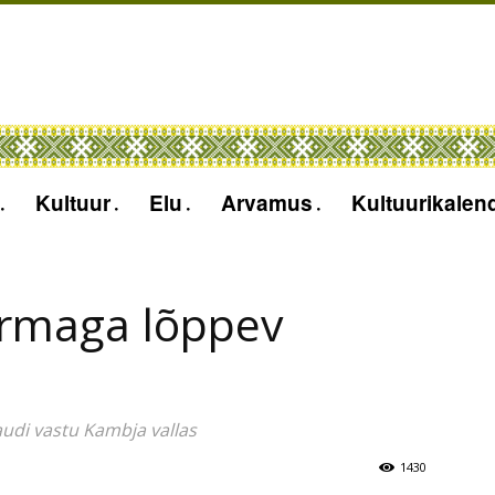
Kultuur
Elu
Arvamus
Kultuurikalen
rmaga lõppev
udi vastu Kambja vallas
1430