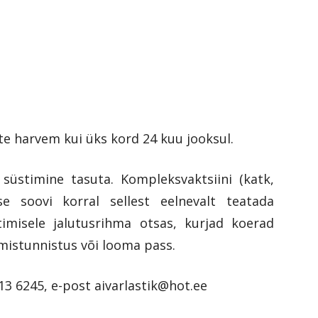
te harvem kui üks kord 24 kuu jooksul.
süstimine tasuta. Kompleksvaktsiini (katk,
ise soovi korral sellest eelnevalt teatada
timisele jalutusrihma otsas, kurjad koerad
mistunnistus või looma pass.
513 6245, e-post aivarlastik@hot.ee