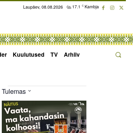
17.1
Kambja
Laupäev, 08.08.2026
C
der
Kuulutused
TV
Arhiiv
Sündmused
Tulemas
Select
List
date.
of
events