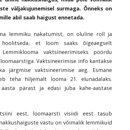
uste väljakujunemisel surmaga. Õnneks on
ille abil saab haigust ennetada.
oma lemmiku nakatumist, on oluline roll ja
 hoolitseda, et loom saaks õigeaegselt
. Lemmiklooma vaktsineerimiseks pöördu
 loomaarstiga. Vaktsineerimise info kantakse
ka järgmise vaktsineerimise aeg. Esmane
eb teha hiljemalt looma 21. elunädalaks.
 aasta pärast ja edasi juba kahe-aastase
siini eest, loomaarsti visiidi eest tasub
akkushaiguste vastu on võimalik lemmikuid