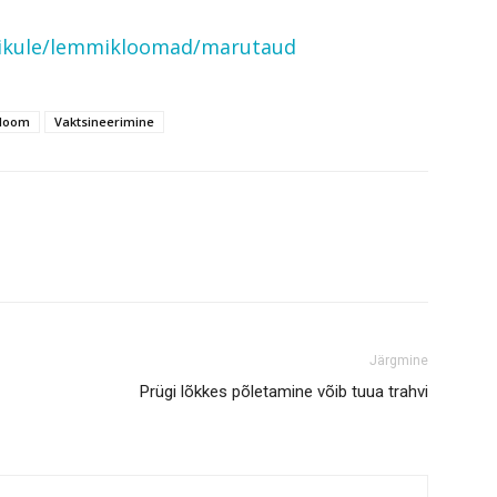
raisikule/lemmikloomad/marutaud
loom
Vaktsineerimine
Järgmine
Prügi lõkkes põletamine võib tuua trahvi