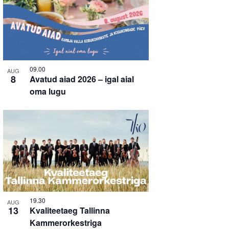
09.00
AUG
8
Avatud aiad 2026 – igal aial
oma lugu
19.30
AUG
13
Kvaliteetaeg Tallinna
Kammerorkestriga