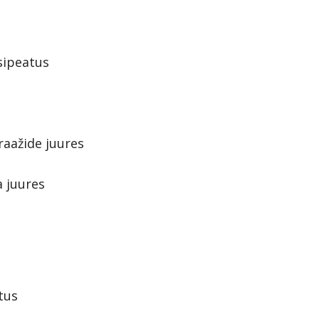
ssipeatus
aažide juures
a juures
tus