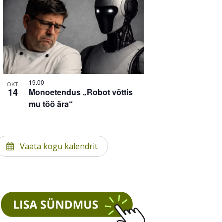
19.00
OKT
14
Monoetendus „Robot võttis
mu töö ära“
Vaata kogu kalendrit