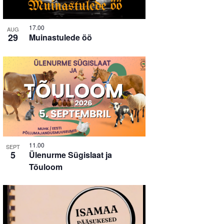
17.00
AUG
29
Muinastulede öö
11.00
SEPT
5
Ülenurme Sügislaat ja
Tõuloom