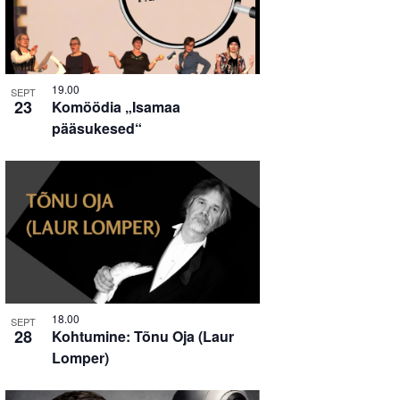
19.00
SEPT
23
Komöödia „Isamaa
pääsukesed“
18.00
SEPT
28
Kohtumine: Tõnu Oja (Laur
Lomper)