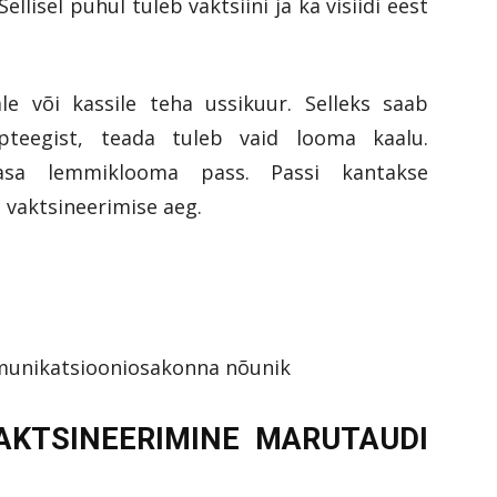
llisel puhul tuleb vaktsiini ja ka visiidi eest
le või kassile teha ussikuur. Selleks saab
apteegist, teada tuleb vaid looma kaalu.
asa lemmiklooma pass. Passi kantakse
 vaktsineerimise aeg.
munikatsiooniosakonna nõunik
AKTSINEERIMINE MARUTAUDI