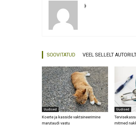
ᚦ
SOOVITATUD
VEEL SELLELT AUTORIL
Uudised
Uudised
Koerte ja kasside vaktsineerimine
Tervisekass
marutaudi vastu
mitmed nak