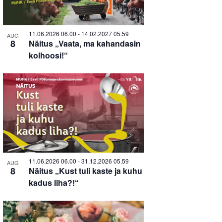
in
Photo
11.06.2026 06.00
-
14.02.2027 05.59
AUG
8
Näitus „Vaata, ma kahandasin
View
kolhoosi!“
11.06.2026 06.00
-
31.12.2026 05.59
AUG
8
Näitus „Kust tuli kaste ja kuhu
kadus liha?!“