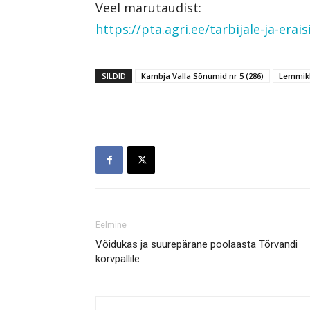
Veel marutaudist:
https://pta.agri.ee/tarbijale-ja-e
SILDID
Kambja Valla Sõnumid nr 5 (286)
Lemmik
Eelmine
Võidukas ja suurepärane poolaasta Tõrvandi
korvpallile