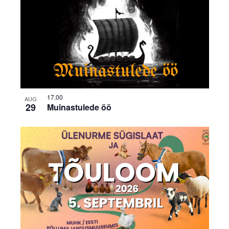
17.00
AUG
29
Muinastulede öö