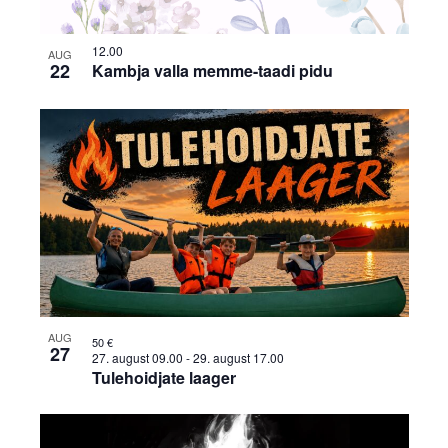
12.00
AUG
22
Kambja valla memme-taadi pidu
AUG
50 €
27
27. august 09.00
-
29. august 17.00
Tulehoidjate laager