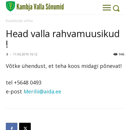
Kuulutuste arhiiv
Head valla rahvamuusikud
!
ᚦ
-
11.06.2019 16.12
946
Võtke ühendust, et teha koos midagi põnevat!
tel
+5648 0493
e-post
Merilii@aida.ee