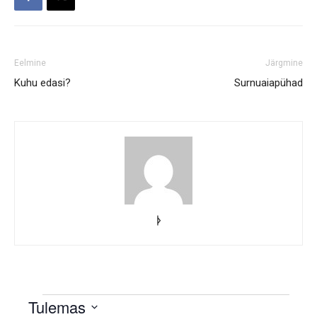
Eelmine
Järgmine
Kuhu edasi?
Surnuaiapühad
ᚦ
Sündmused
Tulemas