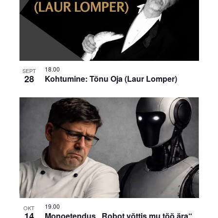
18.00
SEPT
28
Kohtumine: Tõnu Oja (Laur Lomper)
19.00
OKT
14
Monoetendus „Robot võttis mu töö ära“