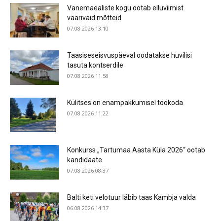
Vanemaealiste kogu ootab elluviimist
väärivaid mõtteid
07.08.2026 13.10
Taasiseseisvuspäeval oodatakse huvilisi
tasuta kontserdile
07.08.2026 11.58
Külitses on enampakkumisel töökoda
07.08.2026 11.22
Konkurss „Tartumaa Aasta Küla 2026“ ootab
kandidaate
07.08.2026 08.37
Balti keti velotuur läbib taas Kambja valda
06.08.2026 14.37