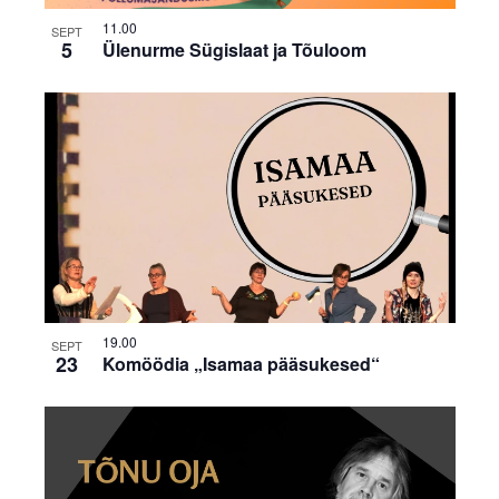
11.00
SEPT
5
Ülenurme Sügislaat ja Tõuloom
19.00
SEPT
23
Komöödia „Isamaa pääsukesed“