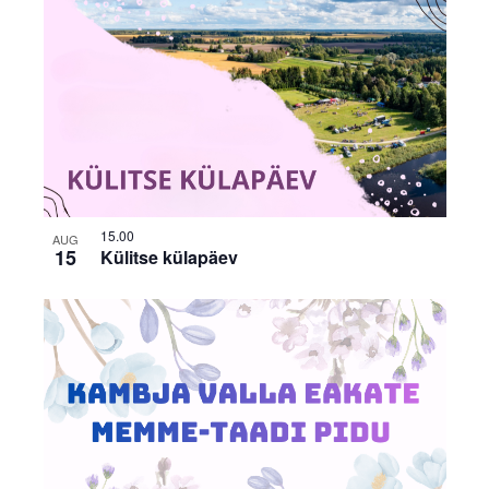
15.00
AUG
15
Külitse külapäev