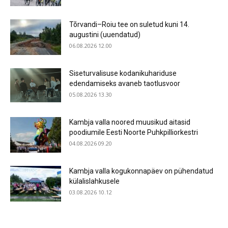
Tõrvandi–Roiu tee on suletud kuni 14.
augustini (uuendatud)
06.08.2026 12.00
Siseturvalisuse kodanikuhariduse
edendamiseks avaneb taotlusvoor
05.08.2026 13.30
Kambja valla noored muusikud aitasid
poodiumile Eesti Noorte Puhkpilliorkestri
04.08.2026 09.20
Kambja valla kogukonnapäev on pühendatud
külalislahkusele
03.08.2026 10.12