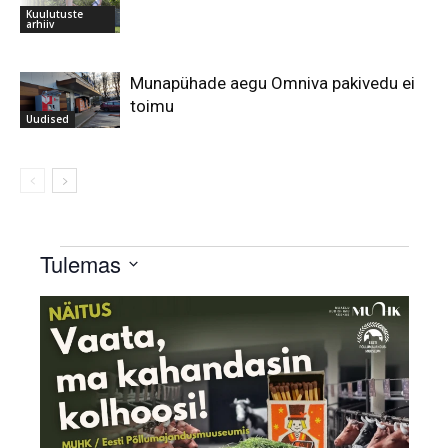
Kuulutuste
arhiiv
Munapühade aegu Omniva pakivedu ei
toimu
Uudised
Sündmused
Tulemas
Select
List
date.
of
events
in