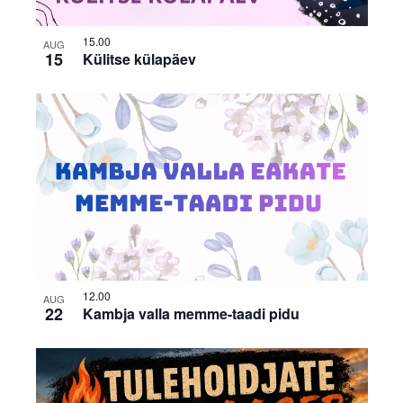
15.00
AUG
15
Külitse külapäev
12.00
AUG
22
Kambja valla memme-taadi pidu