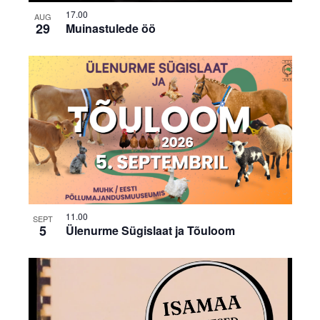
17.00
AUG
29
Muinastulede öö
11.00
SEPT
5
Ülenurme Sügislaat ja Tõuloom