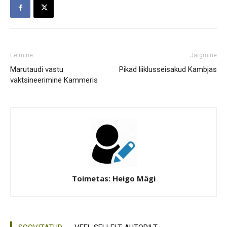
Eelmine
Järgmine
Marutaudi vastu
Pikad liiklusseisakud Kambjas
vaktsineerimine Kammeris
Toimetas: Heigo Mägi