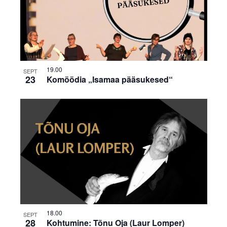
19.00
SEPT
23
Komöödia „Isamaa pääsukesed“
18.00
SEPT
28
Kohtumine: Tõnu Oja (Laur Lomper)