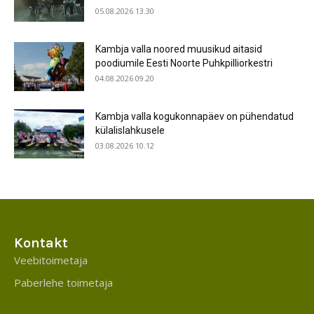
05.08.2026 13.30
Kambja valla noored muusikud aitasid
poodiumile Eesti Noorte Puhkpilliorkestri
04.08.2026 09.20
Kambja valla kogukonnapäev on pühendatud
külalislahkusele
03.08.2026 10.12
Kontakt
Veebitoimetaja
Paberlehe toimetaja