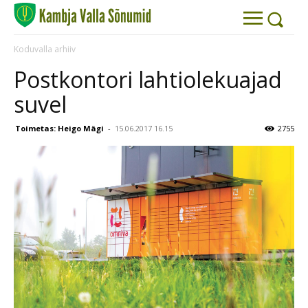
Koduvalla arhiiv
Postkontori lahtiolekuajad
suvel
Toimetas: Heigo Mägi
-
15.06.2017 16.15
2755