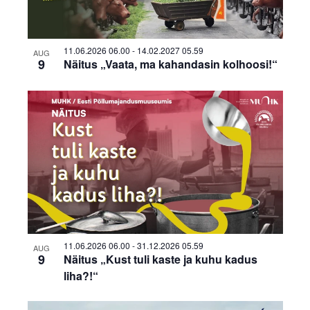
Photo
View
11.06.2026 06.00
-
14.02.2027 05.59
AUG
9
Näitus „Vaata, ma kahandasin kolhoosi!“
11.06.2026 06.00
-
31.12.2026 05.59
AUG
9
Näitus „Kust tuli kaste ja kuhu kadus
liha?!“