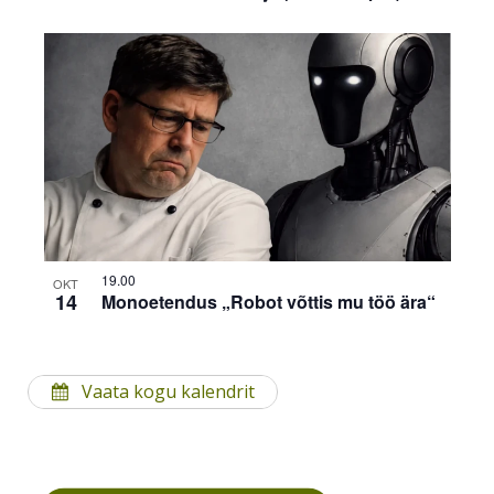
19.00
OKT
14
Monoetendus „Robot võttis mu töö ära“
Vaata kogu kalendrit