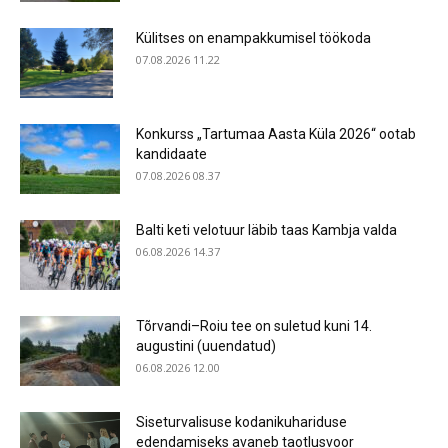
Külitses on enampakkumisel töökoda
07.08.2026 11.22
Konkurss „Tartumaa Aasta Küla 2026“ ootab
kandidaate
07.08.2026 08.37
Balti keti velotuur läbib taas Kambja valda
06.08.2026 14.37
Tõrvandi–Roiu tee on suletud kuni 14.
augustini (uuendatud)
06.08.2026 12.00
Siseturvalisuse kodanikuhariduse
edendamiseks avaneb taotlusvoor