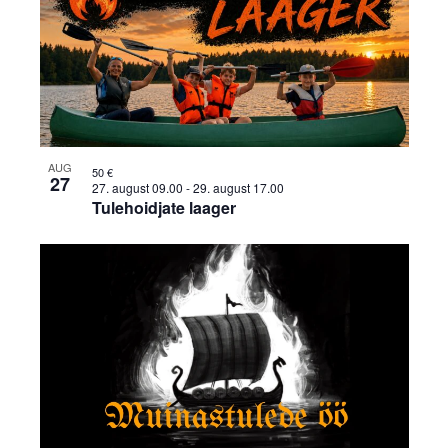
AUG
50 €
27
27. august 09.00
-
29. august 17.00
Tulehoidjate laager