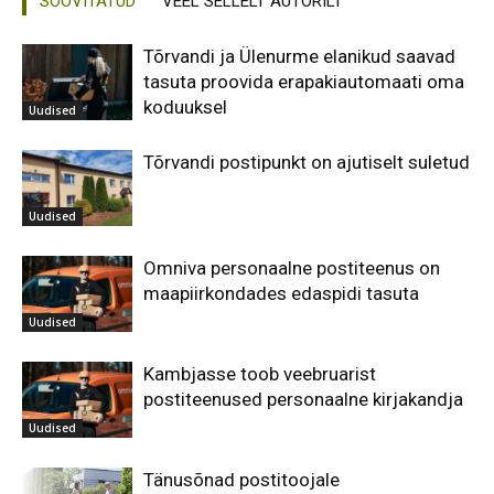
SOOVITATUD
VEEL SELLELT AUTORILT
Tõrvandi ja Ülenurme elanikud saavad
tasuta proovida erapakiautomaati oma
koduuksel
Uudised
Tõrvandi postipunkt on ajutiselt suletud
Uudised
Omniva personaalne postiteenus on
maapiirkondades edaspidi tasuta
Uudised
Kambjasse toob veebruarist
postiteenused personaalne kirjakandja
Uudised
Tänusõnad postitoojale