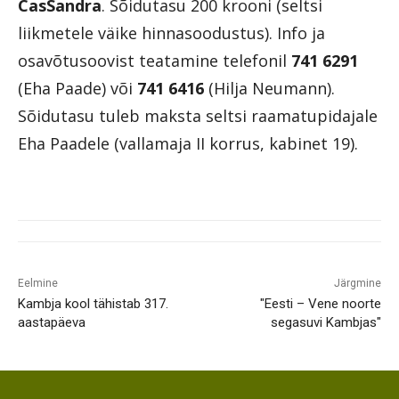
CasSandra
. Sõidutasu 200 krooni (seltsi
liikmetele väike hinnasoodustus). Info ja
osavõtusoovist teatamine telefonil
741 6291
(Eha Paade) või
741 6416
(Hilja Neumann).
Sõidutasu tuleb maksta seltsi raamatupidajale
Eha Paadele (vallamaja II korrus, kabinet 19).
Eelmine
Järgmine
Kambja kool tähistab 317.
"Eesti – Vene noorte
aastapäeva
segasuvi Kambjas"