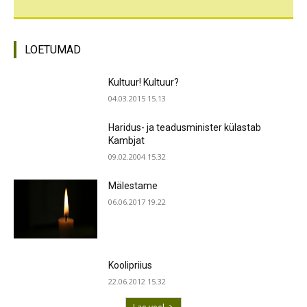
LOETUMAD
Kultuur! Kultuur?
04.03.2015 15.13
Haridus- ja teadusminister külastab
Kambjat
09.02.2004 15.32
Mälestame
06.06.2017 19.22
Koolipriius
22.06.2012 15.32