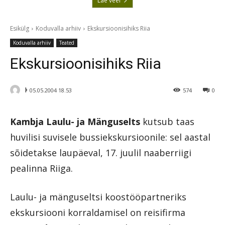
Lae veel
Esikülg
Koduvalla arhiiv
Ekskursioonisihiks Riia
Koduvalla arhiiv
Teated
Ekskursioonisihiks Riia
ᚦ
05.05.2004 18.53
574
0
Kambja Laulu- ja Mänguselts
kutsub taas
huvilisi suvisele bussiekskursioonile: sel aastal
sõidetakse laupäeval, 17. juulil naaberriigi
pealinna Riiga.
Laulu- ja mänguseltsi koostööpartneriks
ekskursiooni korraldamisel on reisifirma