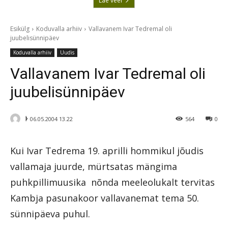
Lae veel
Esikülg
Koduvalla arhiiv
Vallavanem Ivar Tedremal oli
juubelisünnipäev
Koduvalla arhiiv
Uudis
Vallavanem Ivar Tedremal oli
juubelisünnipäev
ᚦ
06.05.2004 13.22
564
0
Kui Ivar Tedrema 19. aprilli hommikul jõudis
vallamaja juurde, mürtsatas mängima
puhkpillimuusika  nõnda meeleolukalt tervitas
Kambja pasunakoor vallavanemat tema 50.
sünnipäeva puhul.