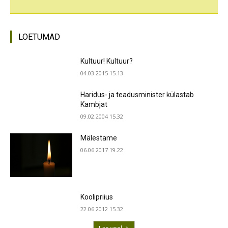
LOETUMAD
Kultuur! Kultuur?
04.03.2015 15.13
Haridus- ja teadusminister külastab
Kambjat
09.02.2004 15.32
Mälestame
06.06.2017 19.22
Koolipriius
22.06.2012 15.32