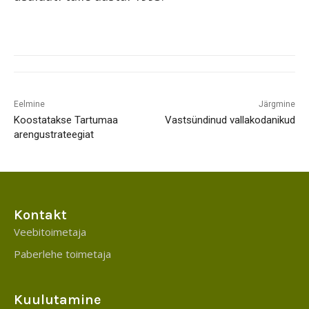
Eelmine
Järgmine
Koostatakse Tartumaa
Vastsündinud vallakodanikud
arengustrateegiat
Kontakt
Veebitoimetaja
Paberlehe toimetaja
Kuulutamine