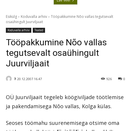
Lae veel
Esikülg
Koduvalla arhiiv
Tööpakkumine Nõo vallas tegutsevalt
osaühingult Juurviljaait
Koduvalla arhiiv
Teated
Tööpakkumine Nõo vallas
tegutsevalt osaühingult
Juurviljaait
ᚦ
20.12.2007 16.47
926
0
OÜ Juurviljaait tegeleb köögiviljade töötlemise
ja pakendamisega Nõo vallas, Kolga külas.
Seoses töömahu suurenemisega otsime oma