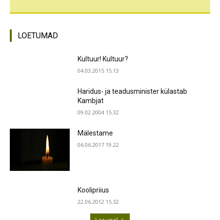
LOETUMAD
Kultuur! Kultuur?
04.03.2015 15.13
Haridus- ja teadusminister külastab
Kambjat
09.02.2004 15.32
Mälestame
06.06.2017 19.22
Koolipriius
22.06.2012 15.32