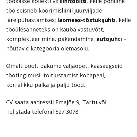
töökasse kollektiivi:
liinitöölisi
, kelle põhiline
töö seisneb koorimisliinil juurviljade
järelpuhastamises;
laomees-tõstukijuhti
, kelle
tööülesanneteks on kauba vastuvõtt,
komplekteerimine, pakendamine;
autojuhti
–
nõutav c-kategooria olemasolu.
Omalt poolt pakume väljaõpet, kaasaegseid
töötingimusi, toitlustamist kohapeal,
korralikku palka ja palju tööd.
CV saata aadressil Emajõe 9, Tartu või
helistada telefonil 527 3078