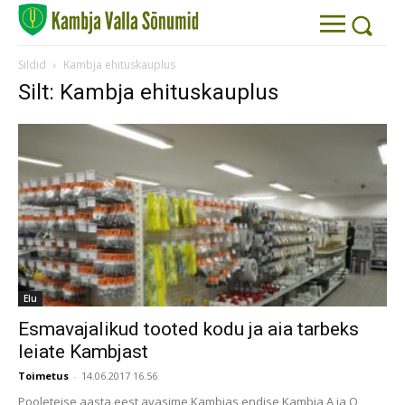
Sildid
Kambja ehituskauplus
Silt: Kambja ehituskauplus
Elu
Esmavajalikud tooted kodu ja aia tarbeks
leiate Kambjast
Toimetus
-
14.06.2017 16.56
Pooleteise aasta eest avasime Kambjas endise Kambja A ja O