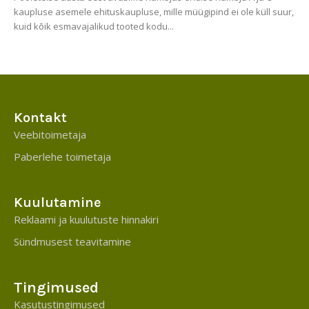
kaupluse asemele ehituskaupluse, mille müügipind ei ole küll suur,
kuid kõik esmavajalikud tooted kodu...
Kontakt
Veebitoimetaja
Paberlehe toimetaja
Kuulutamine
Reklaami ja kuulutuste hinnakiri
Sündmusest teavitamine
Tingimused
Kasutustingimused