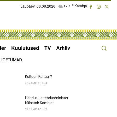
17.1
Kambja
Laupäev, 08.08.2026
C
der
Kuulutused
TV
Arhiiv
LOETUMAD
Kultuur! Kultuur?
04.03.2015 15.13
Haridus- ja teadusminister
külastab Kambjat
09.02.2004 15.32