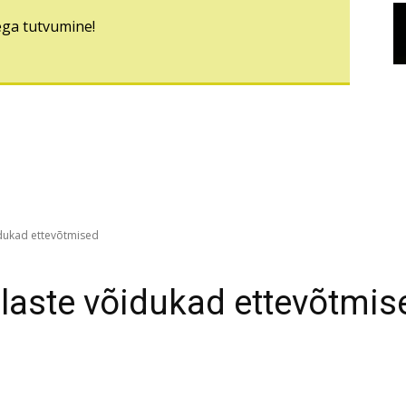
ega tutvumine!
idukad ettevõtmised
laste võidukad ettevõtmis