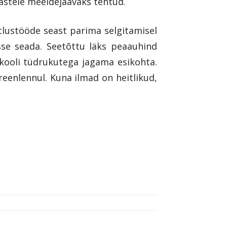
lastele meeldejäävaks tehtud.
stlustööde seast parima selgitamisel
sse seada. Seetõttu läks peaauhind
 kooli tüdrukutega jagama esikohta.
ireenlennul. Kuna ilmad on heitlikud,