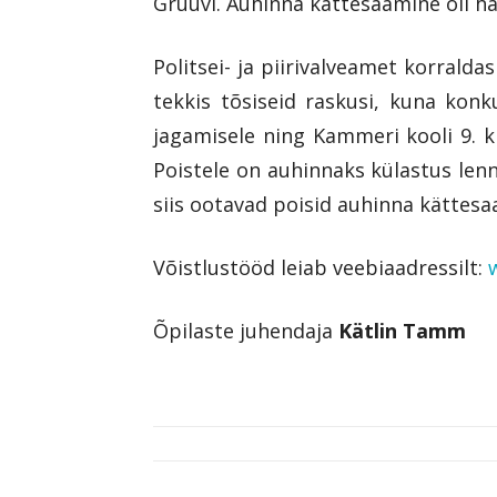
Gruuvi. Auhinna kättesaamine oli hä
Politsei- ja piirivalveamet korrald
tekkis tõsiseid raskusi, kuna kon
jagamisele ning Kammeri kooli 9. k
Poistele on auhinnaks külastus lennu
siis ootavad poisid auhinna kättes
Võistlustööd leiab veebiaadressilt:
Õpilaste juhendaja
Kätlin Tamm