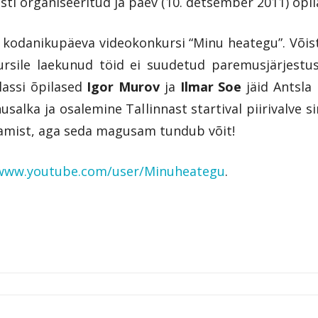
sti organiseeritud ja päev (10. detsember 2011) õpi
as kodanikupäeva videokonkursi “Minu heategu”. Või
kursile laekunud töid ei suudetud paremusjärjestu
lassi õpilased
Igor Murov
ja
Ilmar Soe
jäid Antsla
salka ja osalemine Tallinnast startival piirivalve s
aamist, aga seda magusam tundub võit!
www.youtube.com/user/Minuheategu
.