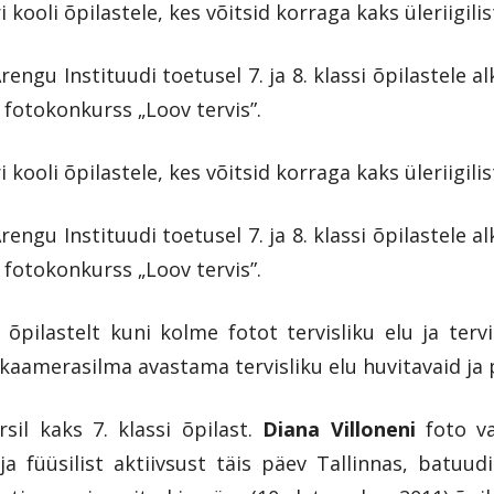
kooli õpilastele, kes võitsid korraga kaks üleriigilis
rengu Instituudi toetusel 7. ja 8. klassi õpilastele al
 fotokonkurss „Loov tervis”.
kooli õpilastele, kes võitsid korraga kaks üleriigilis
rengu Instituudi toetusel 7. ja 8. klassi õpilastele al
 fotokonkurss „Loov tervis”.
 õpilastelt kuni kolme fotot tervisliku elu ja terv
 kaamerasilma avastama tervisliku elu huvitavaid ja 
sil kaks 7. klassi õpilast.
Diana Villoneni
foto va
ja füüsilist aktiivsust täis päev Tallinnas, batu