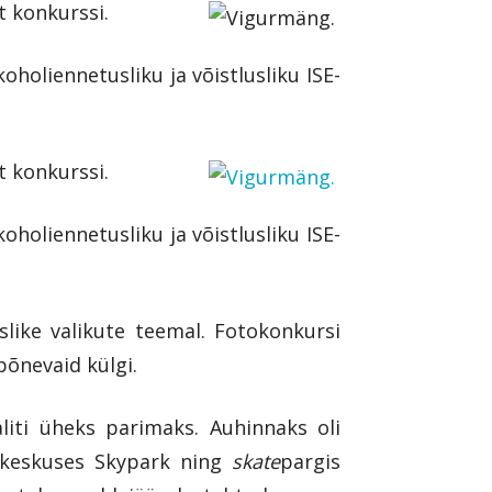
t konkurssi.
koholiennetusliku ja võistlusliku ISE-
t konkurssi.
koholiennetusliku ja võistlusliku ISE-
islike valikute teemal. Fotokonkursi
põnevaid külgi.
liti üheks parimaks. Auhinnaks oli
udikeskuses Skypark ning
skate
pargis