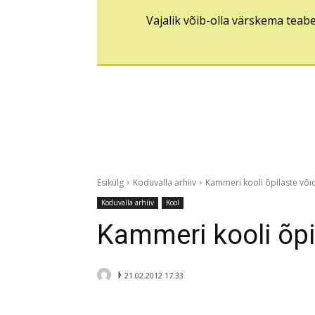
Vajalik võib-olla värskema teab
Esikülg
Koduvalla arhiiv
Kammeri kooli õpilaste võ
Koduvalla arhiiv
Kool
Kammeri kooli õpi
ᚦ
21.02.2012 17.33