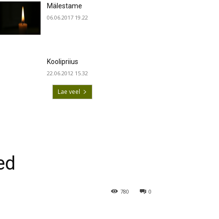
Mälestame
06.06.2017 19.22
Koolipriius
22.06.2012 15.32
Lae veel
ed
780
0