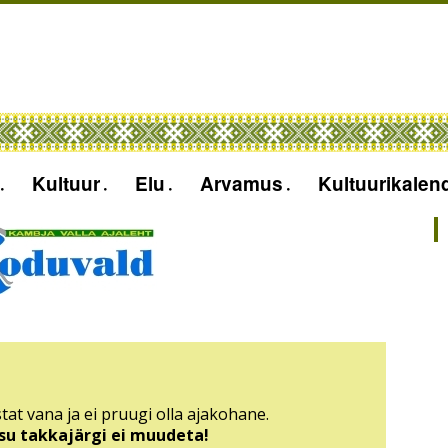
Kultuur
Elu
Arvamus
Kultuurikalen
tat vana ja ei pruugi olla ajakohane.
sisu takkajärgi ei muudeta!