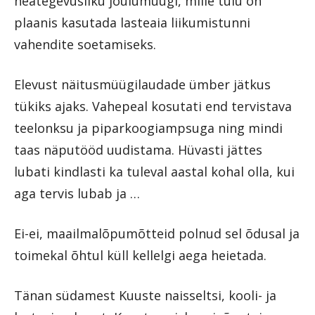
heategevusliku jõulumüügi, mille tulu on
plaanis kasutada lasteaia liikumistunni
vahendite soetamiseks.
Elevust näitusmüügilaudade ümber jätkus
tükiks ajaks. Vahepeal kosutati end tervistava
teelonksu ja piparkoogiampsuga ning mindi
taas näputööd uudistama. Hüvasti jättes
lubati kindlasti ka tuleval aastal kohal olla, kui
aga tervis lubab ja …
Ei-ei, maailmalõpumõtteid polnud sel õdusal ja
toimekal õhtul küll kellelgi aega heietada.
Tänan südamest Kuuste naisseltsi, kooli- ja