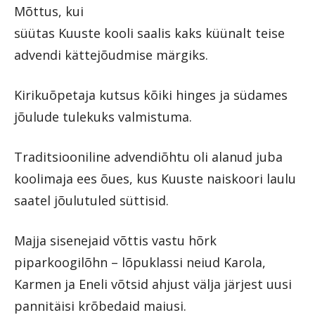
Mõttus, kui
süütas Kuuste kooli saalis kaks küünalt teise
advendi kättejõudmise märgiks.
Kirikuõpetaja kutsus kõiki hinges ja südames
jõulude tulekuks valmistuma.
Traditsiooniline advendiõhtu oli alanud juba
koolimaja ees õues, kus Kuuste naiskoori laulu
saatel jõulutuled süttisid.
Majja sisenejaid võttis vastu hõrk
piparkoogilõhn – lõpuklassi neiud Karola,
Karmen ja Eneli võtsid ahjust välja järjest uusi
pannitäisi krõbedaid maiusi.