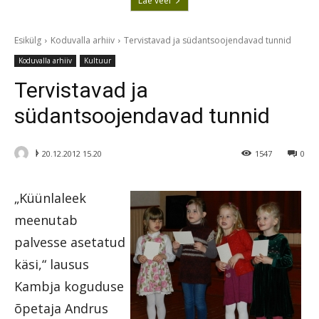
Lae veel
Esikülg
Koduvalla arhiiv
Tervistavad ja südantsoojendavad tunnid
Koduvalla arhiiv
Kultuur
Tervistavad ja
südantsoojendavad tunnid
ᚦ
20.12.2012 15.20
1547
0
„Küünlaleek
meenutab
palvesse asetatud
käsi,“ lausus
Kambja koguduse
õpetaja Andrus