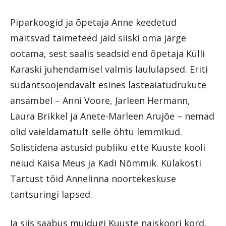
Piparkoogid ja õpetaja Anne keedetud
maitsvad taimeteed jäid siiski oma järge
ootama, sest saalis seadsid end õpetaja Külli
Karaski juhendamisel valmis laululapsed. Eriti
südantsoojendavalt esines lasteaiatüdrukute
ansambel – Anni Voore, Jarleen Hermann,
Laura Brikkel ja Anete-Marleen Arujõe – nemad
olid vaieldamatult selle õhtu lemmikud.
Solistidena astusid publiku ette Kuuste kooli
neiud Kaisa Meus ja Kadi Nõmmik. Külakosti
Tartust tõid Annelinna noortekeskuse
tantsuringi lapsed.
Ja siis saabus muidugi Kuuste naiskoori kord,