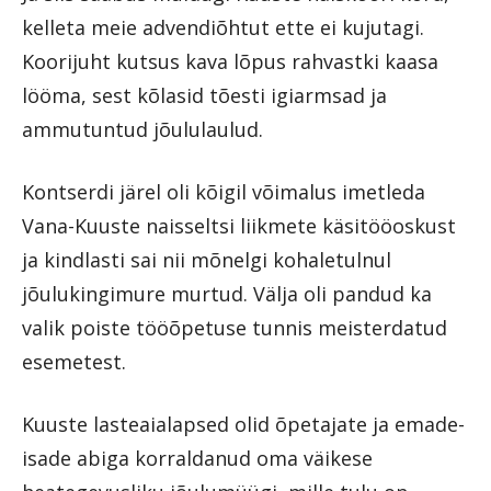
kelleta meie advendiõhtut ette ei kujutagi.
Koorijuht kutsus kava lõpus rahvastki kaasa
lööma, sest kõlasid tõesti igiarmsad ja
ammutuntud jõululaulud.
Kontserdi järel oli kõigil võimalus imetleda
Vana-Kuuste naisseltsi liikmete käsitööoskust
ja kindlasti sai nii mõnelgi kohaletulnul
jõulukingimure murtud. Välja oli pandud ka
valik poiste tööõpetuse tunnis meisterdatud
esemetest.
Kuuste lasteaialapsed olid õpetajate ja emade-
isade abiga korraldanud oma väikese