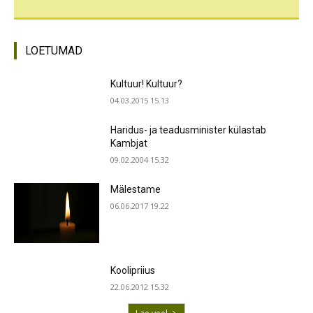
LOETUMAD
Kultuur! Kultuur?
04.03.2015 15.13
Haridus- ja teadusminister külastab
Kambjat
09.02.2004 15.32
Mälestame
06.06.2017 19.22
Koolipriius
22.06.2012 15.32