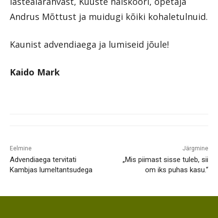
lasteaiarahvast, Kuuste naiskoori, õpetaja
Andrus Mõttust ja muidugi kõiki kohaletulnuid.
Kaunist advendiaega ja lumiseid jõule!
Kaido Mark
Eelmine
Järgmine
Advendiaega tervitati
„Mis piimast sisse tuleb, sii
Kambjas lumeltantsudega
om iks puhas kasu.“