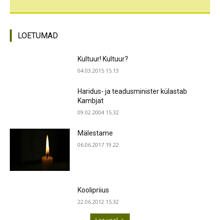
LOETUMAD
Kultuur! Kultuur?
04.03.2015 15.13
Haridus- ja teadusminister külastab
Kambjat
09.02.2004 15.32
Mälestame
06.06.2017 19.22
Koolipriius
22.06.2012 15.32