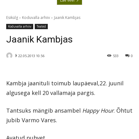
Lae veel
Esikülg
Koduvalla arhiiv
Jaanik Kambjas
Koduvalla arhiiv
Teated
Jaanik Kambjas
ᚦ
22.05.2013 10.56
533
0
Kambja jaanituli toimub laupäeval,22. juunil
algusega kell 20 vallamaja pargis.
Tantsuks mängib ansambel
Happy Hour
. Õhtut
jubib Varmo Vares.
Avatud puhvet.