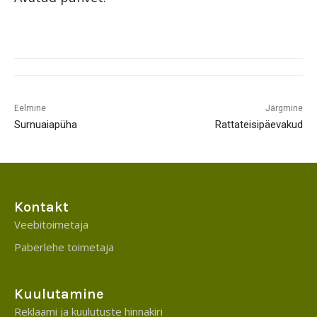
Eelmine
Järgmine
Surnuaiapüha
Rattateisipäevakud
Kontakt
Veebitoimetaja
Paberlehe toimetaja
Kuulutamine
Reklaami ja kuulutuste hinnakiri