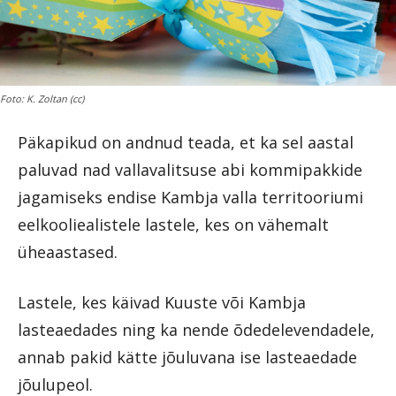
Foto: K. Zoltan (cc)
Päkapikud on andnud teada, et ka sel aastal
paluvad nad vallavalitsuse abi kommipakkide
jagamiseks endise Kambja valla territooriumi
eelkooliealistele lastele, kes on vähemalt
üheaastased.
Lastele, kes käivad Kuuste või Kambja
lasteaedades ning ka nende õdedelevendadele,
annab pakid kätte jõuluvana ise lasteaedade
jõulupeol.