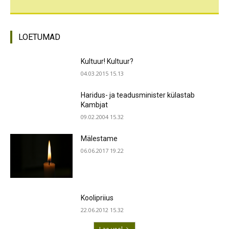
LOETUMAD
Kultuur! Kultuur?
04.03.2015 15.13
Haridus- ja teadusminister külastab
Kambjat
09.02.2004 15.32
Mälestame
06.06.2017 19.22
Koolipriius
22.06.2012 15.32