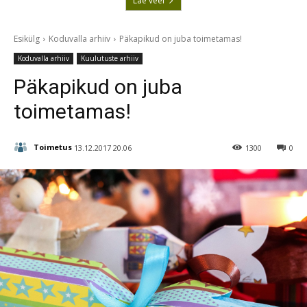
Lae veel
Esikülg
Koduvalla arhiiv
Päkapikud on juba toimetamas!
Koduvalla arhiiv
Kuulutuste arhiiv
Päkapikud on juba
toimetamas!
Toimetus
13.12.2017 20.06
1300
0