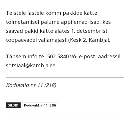
Teistele lastele kommipakkide kätte
toimetamisel palume appi emad-isad, kes
saavad pakid kätte alates 1. detsembrist
tööpäevadel vallamajast (Kesk 2, Kambja).
Täpsem info tel 502 5840 või e-posti aadressil
sotsiaal@kambja.ee.
Koduvald nr 11 (218)
SILDID
Koduvald nr 11 (218)