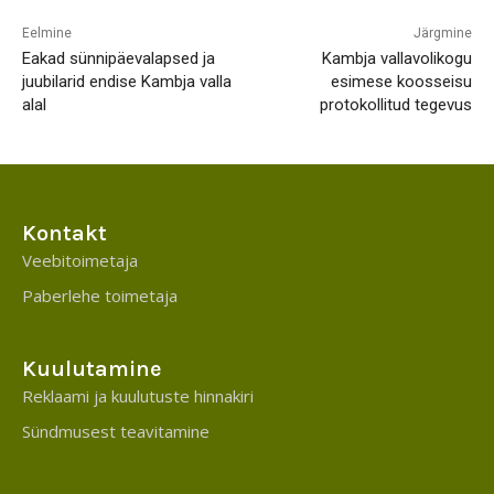
Eelmine
Järgmine
Eakad sünnipäevalapsed ja
Kambja vallavolikogu
juubilarid endise Kambja valla
esimese koosseisu
alal
protokollitud tegevus
Kontakt
Veebitoimetaja
Paberlehe toimetaja
Kuulutamine
Reklaami ja kuulutuste hinnakiri
Sündmusest teavitamine