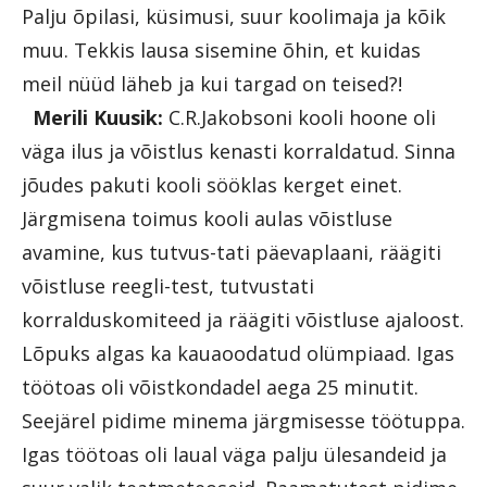
Palju õpilasi, küsimusi, suur koolimaja ja kõik
muu. Tekkis lausa sisemine õhin, et kuidas
meil nüüd läheb ja kui targad on teised?!
Merili Kuusik:
C.R.Jakobsoni kooli hoone oli
väga ilus ja võistlus kenasti korraldatud. Sinna
jõudes pakuti kooli sööklas kerget einet.
Järgmisena toimus kooli aulas võistluse
avamine, kus tutvus-tati päevaplaani, räägiti
võistluse reegli-test, tutvustati
korralduskomiteed ja räägiti võistluse ajaloost.
Lõpuks algas ka kauaoodatud olümpiaad. Igas
töötoas oli võistkondadel aega 25 minutit.
Seejärel pidime minema järgmisesse töötuppa.
Igas töötoas oli laual väga palju ülesandeid ja