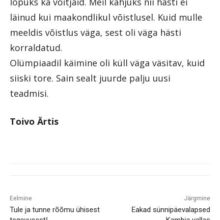
lõpuks ka võitjaid. Meil kahjuks nii hästi ei
läinud kui maakondlikul võistlusel. Kuid mulle
meeldis võistlus väga, sest oli väga hästi
korraldatud.
Olümpiaadil käimine oli küll väga väsitav, kuid
siiski tore. Sain sealt juurde palju uusi
teadmisi.
Toivo Ärtis
Eelmine
Järgmine
Tule ja tunne rõõmu ühisest
Eakad sünnipäevalapsed
tegevusest!
Kambja vallas