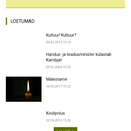
LOETUMAD
Kultuur! Kultuur?
04.03.2015 15.13
Haridus- ja teadusminister külastab
Kambjat
09.02.2004 15.32
Mälestame
06.06.2017 19.22
Koolipriius
22.06.2012 15.32