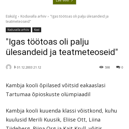
Lae veel
Esikülg
Koduvalla arhiiv
"Igas töötoas oli palju ülesandeid ja
teatmeteoseid"
Koduvalla arhiiv
Kool
"Igas töötoas oli palju
ülesandeid ja teatmeteoseid"
ᚦ
01.12.2003 21.12
598
0
Kambja kooli õpilased võitsid eakaaslasi
Tartumaa õpioskuste olümpiaadil
Kambja kooli kuuenda klassi võistkond, kuhu
kuulusid Merili Kuusik, Eliise Ott, Liina
Tiideberg, Riina Org ja Kait Krull, võitis