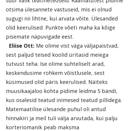
suur valik teatmeteoseid. Raamatutest pidime
otsima ülesannete vastuseid, mis ei olnud
sugugi nii lihtne, kui arvata võite. Ülesanded
olid keerulised. Punkte võeti maha ka kõige
pisemate näpuvigade eest.
Eliise Ott:
Me olime vist väga väljapaistvad,
sest paljud teised koolid üritasid meiega
tutvust teha. Ise olime suhteliselt arad,
keskendusime rohkem võistlusele, sest
küsimused olid päris keerulised. Näiteks
muusikaajaloo kohta pidime leidma 5 bändi,
kus osalesid teatud inimesed teatud pillidega.
Matemaatilise ülesande puhul oli antud
hinnakiri ja meil tuli välja arvutada, kui palju
korteriomanik peab maksma