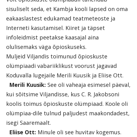
sisuliselt seda, et Kambja kooli lapsed on oma
eakaaslastest edukamad teatmeteoste ja
Interneti kasutamisel. Kiiret ja täpset
infoleidmist peetakse kaasajal aina
olulisemaks väga õpioskuseks.
Muljeid Viljandis toimunud õpioskuste
olümpiaadi vabariiklikust voorust jagavad
Koduvalla lugejaile Merili Kuusik ja Eliise Ott.
Merili Kuusik:
See oli vaheaja esimesel päeval,
kui sõitsime Viljandisse, kus C. R. Jakobsoni
koolis toimus õpioskuste olümpiaad. Koole oli
olümpiaa-dile tulnud paljudest maakondadest,
isegi Saaremaalt.
Eliise Ott:
Minule oli see huvitav kogemus.