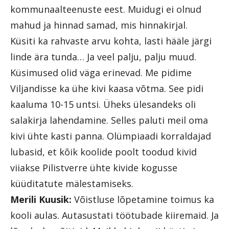
kommunaalteenuste eest. Muidugi ei olnud
mahud ja hinnad samad, mis hinnakirjal.
Küsiti ka rahvaste arvu kohta, lasti hääle järgi
linde ära tunda… Ja veel palju, palju muud.
Küsimused olid väga erinevad. Me pidime
Viljandisse ka ühe kivi kaasa võtma. See pidi
kaaluma 10-15 untsi. Üheks ülesandeks oli
salakirja lahendamine. Selles paluti meil oma
kivi ühte kasti panna. Olümpiaadi korraldajad
lubasid, et kõik koolide poolt toodud kivid
viiakse Pilistverre ühte kivide kogusse
küüditatute mälestamiseks.
Merili Kuusik:
Võistluse lõpetamine toimus ka
kooli aulas. Autasustati töötubade kiiremaid. Ja