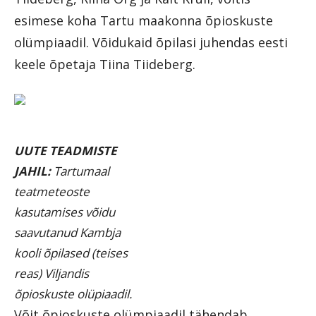
esimese koha Tartu maakonna õpioskuste
olümpiaadil. Võidukaid õpilasi juhendas eesti
keele õpetaja Tiina Tiideberg.
UUTE TEADMISTE
JAHIL:
Tartumaal
teatmeteoste
kasutamises võidu
saavutanud Kambja
kooli õpilased (teises
reas) Viljandis
õpioskuste olüpiaadil.
Võit õpioskuste olümpiaadil tähendab