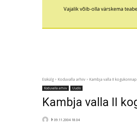
Vajalik võib-olla värskema teab
Esikülg
Koduvalla arhiiv
Kambja valla II kogukonnapäe
Koduvalla arhiiv
Uudis
Kambja valla II ko
ᚦ
09.11.2004 18.04