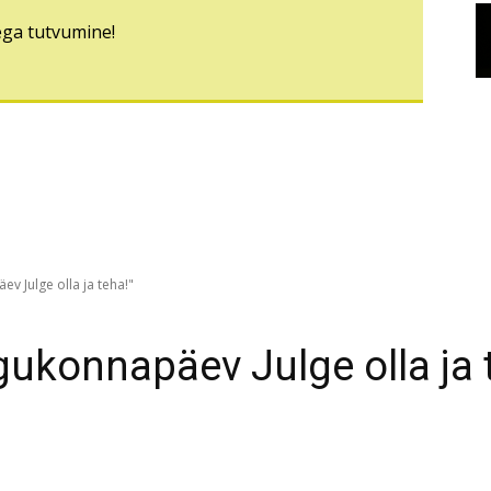
ega tutvumine!
v Julge olla ja teha!"
gukonnapäev Julge olla ja 