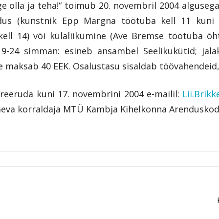
e olla ja teha!“ toimub 20. novembril 2004 algusega
us (kunstnik Epp Margna töötuba kell 11 kuni 1
ll 14) või külaliikumine (Ave Bremse töötuba õh
19-24 simman: esineb ansambel Seelikukütid; jala
maksab 40 EEK. Osalustasu sisaldab töövahendeid, 
reeruda kuni 17. novembrini 2004 e-mailil:
Lii.Brik
apäeva korraldaja MTÜ Kambja Kihelkonna Arendusko