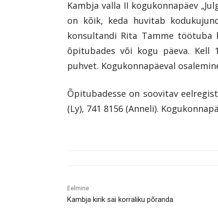
Kambja valla II kogukonnapäev „Julg
on kõik, keda huvitab kodukujund
konsultandi Rita Tamme töötuba ke
õpitubades või kogu päeva. Kell 
puhvet. Kogukonnapäeval osalemine 
Õpitubadesse on soovitav eelregist
(Ly), 741 8156 (Anneli). Kogukonn
Eelmine
Kambja kirik sai korraliku põranda