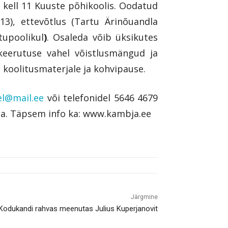
 kell 11 Kuuste põhikoolis.
Oodatud
3), ettevõtlus (Tartu Ärinõuandla
tupoolikul
)
. Osaleda võib üksikutes
keerutuse vahel võistlusmängud ja
koolitusmaterjale ja kohvipause.
kel@mail.ee
või telefonidel 5646 4679
da. Täpsem info ka: www.kambja.ee
Järgmine
Kodukandi rahvas meenutas Julius Kuperjanovit