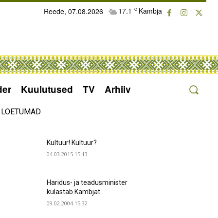
17.1
Kambja
Reede, 07.08.2026
C
der
Kuulutused
TV
Arhiiv
LOETUMAD
Kultuur! Kultuur?
04.03.2015 15.13
Haridus- ja teadusminister
külastab Kambjat
09.02.2004 15.32