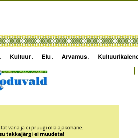
Kultuur
Elu
Arvamus
Kultuurikalen
tat vana ja ei pruugi olla ajakohane.
sisu takkajärgi ei muudeta!