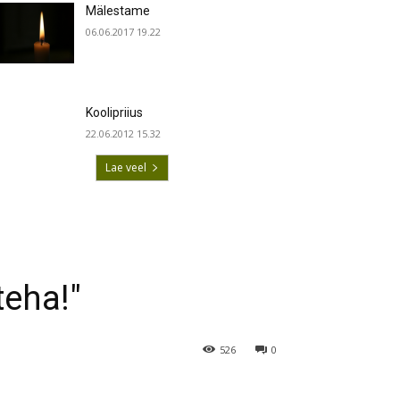
Mälestame
06.06.2017 19.22
Koolipriius
22.06.2012 15.32
Lae veel
teha!"
526
0