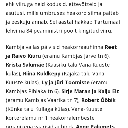
ehk viiruga neid kodusid, ettevõtteid ja
asutusi, mille ümbruses heakord silma paitab
ja eeskuju annab. Sel aastal hakkab Tartumaal
lehvima 84 peaministri poolt kingitud viiru.
Kambja vallas pälvisid heakorraauhinna
Reet
ja Raivo Kiuru
(eramu Kambjas Järve tn 6),
Krista Salumäe
(Kaasiku talu Vana-Kuuste
külas),
Riina Kuldkepp
(Kajaka talu Vana-
Kuuste külas),
Ly ja Jüri Toomiste
(eramu
Kambjas Pihlaka tn 6),
Sirje Maran ja Kalju Eit
(eramu Kambjas Vaarika tn 7),
Robert Ööbik
(Künka talu Kullaga külas). Vana-Kuuste
korterelamu nr 1 heakorralembeste
omanikena väärisid auhinda
Anne Palumets
,