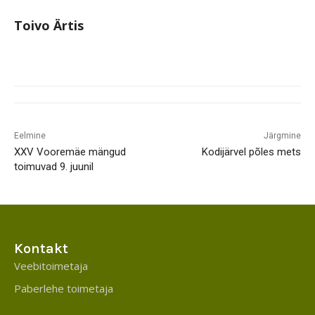
Toivo Ärtis
Eelmine
Järgmine
XXV Vooremäe mängud
Kodijärvel põles mets
toimuvad 9. juunil
Kontakt
Veebitoimetaja
Paberlehe toimetaja