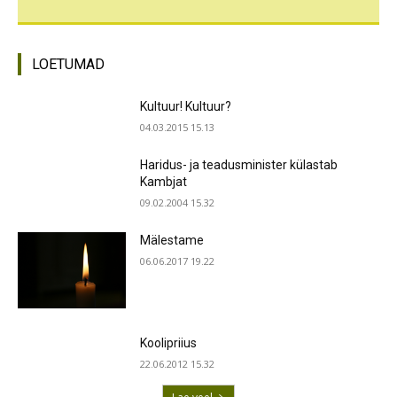
LOETUMAD
Kultuur! Kultuur?
04.03.2015 15.13
Haridus- ja teadusminister külastab
Kambjat
09.02.2004 15.32
Mälestame
06.06.2017 19.22
Koolipriius
22.06.2012 15.32