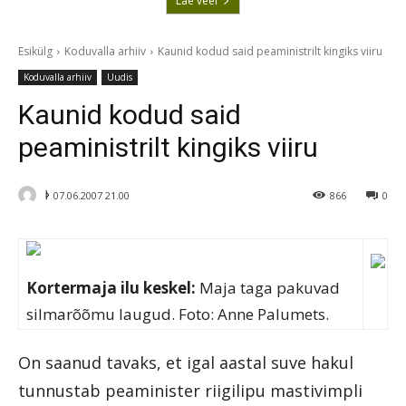
Lae veel
Esikülg
Koduvalla arhiiv
Kaunid kodud said peaministrilt kingiks viiru
Koduvalla arhiiv
Uudis
Kaunid kodud said
peaministrilt kingiks viiru
ᚦ
07.06.2007 21.00
866
0
Kortermaja ilu keskel:
Maja taga pakuvad
silmarõõmu laugud. Foto: Anne Palumets.
On saanud tavaks, et igal aastal suve hakul
tunnustab peaminister riigilipu mastivimpli