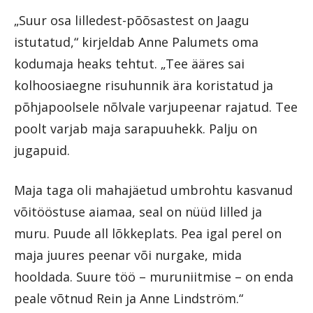
„Suur osa lilledest-põõsastest on Jaagu
istutatud,“ kirjeldab Anne Palumets oma
kodumaja heaks tehtut. „Tee ääres sai
kolhoosiaegne risuhunnik ära koristatud ja
põhjapoolsele nõlvale varjupeenar rajatud. Tee
poolt varjab maja sarapuuhekk. Palju on
jugapuid.
Maja taga oli mahajäetud umbrohtu kasvanud
võitööstuse aiamaa, seal on nüüd lilled ja
muru. Puude all lõkkeplats. Pea igal perel on
maja juures peenar või nurgake, mida
hooldada. Suure töö – muruniitmise – on enda
peale võtnud Rein ja Anne Lindström.“