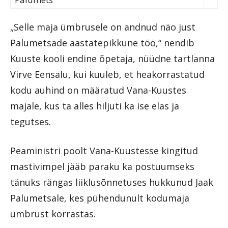
„Selle maja ümbrusele on andnud näo just
Palumetsade aastatepikkune töö,“ nendib
Kuuste kooli endine õpetaja, nüüdne tartlanna
Virve Eensalu, kui kuuleb, et heakorrastatud
kodu auhind on määratud Vana-Kuustes
majale, kus ta alles hiljuti ka ise elas ja
tegutses.
Peaministri poolt Vana-Kuustesse kingitud
mastivimpel jääb paraku ka postuumseks
tänuks rängas liiklusõnnetuses hukkunud Jaak
Palumetsale, kes pühendunult kodumaja
ümbrust korrastas.