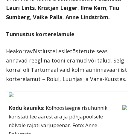
Lauri Lints
,
Kristjan Leiger
,
Ilme Kern
,
Tiiu
Sumberg
,
Vaike Palla
,
Anne Lindström.
Tunnustus korterelamule
Heakorravõistlustel esiletõstetute seas
annavad reeglina tooni eramud või talud. Selgi
korral oli Tartumaal vaid kolm auhinnaväärilist
korterelamut – Roiul, Luunjas ja Vana-Kuustes.
Kodu kauniks:
Kolhoosiaegne risuhunnik
koristati tee äärest ära ja põhjapoolsele
nõlvale rajati varjupeenar. Foto: Anne
Palumets