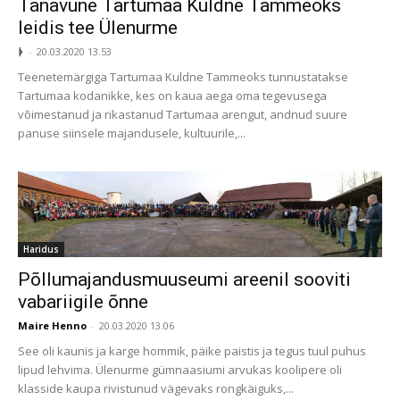
Tänavune Tartumaa Kuldne Tammeoks
leidis tee Ülenurme
ᚦ
-
20.03.2020 13.53
Teenetemärgiga Tartumaa Kuldne Tammeoks tunnustatakse
Tartumaa kodanikke, kes on kaua aega oma tegevusega
võimestanud ja rikastanud Tartumaa arengut, andnud suure
panuse siinsele majandusele, kultuurile,...
Haridus
Põllumajandusmuuseumi areenil sooviti
vabariigile õnne
Maire Henno
-
20.03.2020 13.06
See oli kaunis ja karge hommik, päike paistis ja tegus tuul puhus
lipud lehvima. Ülenurme gümnaasiumi arvukas koolipere oli
klasside kaupa rivistunud vägevaks rongkäiguks,...