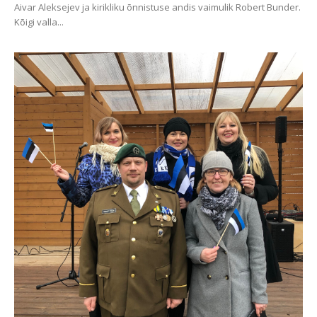
Aivar Aleksejev ja kirikliku õnnistuse andis vaimulik Robert Bunder.
Kõigi valla...