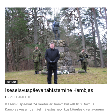
Kultuur
Iseseisvuspäeva tähistamine Kambjas
ᚦ
-
20.03.2020 13.03
Iseseisvuspäeval, 24. veebruari hommikul kell 10.00 toimus
Kambjas Ausambamäel mälestushetk, kus kõnelesid vallavanem