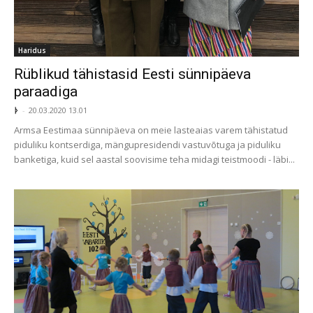
Haridus
Rüblikud tähistasid Eesti sünnipäeva
paraadiga
ᚦ
-
20.03.2020 13.01
Armsa Eestimaa sünnipäeva on meie lasteaias varem tähistatud
piduliku kontserdiga, mängupresidendi vastuvõtuga ja piduliku
banketiga, kuid sel aastal soovisime teha midagi teistmoodi - läbi...