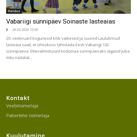
Haridus
Vabariigi sünnipäev Soinaste lasteaias
ᚦ
-
20.03.2020 13.00
20. veebruaril kogunesid kõik väikesed ja suured Laululinnud
lasteaia saali, et üheskoos tähistada Eesti Vabariigi 102.
sünnipäeva. Ettevalmistused kodumaa sünnipäevaks algasid juba
mitu nädalat...
Kontakt
Veebitoimetaja
Paberlehe toimetaja
Kuulutamine