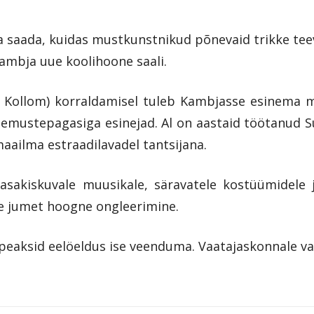
 saada, kuidas mustkunstnikud põnevaid trikke teev
Kambja uue koolihoone saali.
a Kollom) korraldamisel tuleb Kambjasse esinema m
mustepagasiga esinejad. Al on aastaid töötanud Su
maailma estraadilavadel tantsijana.
sakiskuvale muusikale, säravatele kostüümidele ja
e jumet hoogne ongleerimine.
peaksid eelöeldus ise veenduma. Vaatajaskonnale vanu