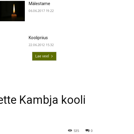
Mälestame
06.06.2017 19.22
Koolipriius
22.06.2012 15.32
Lae veel
ette Kambja kooli
535
0