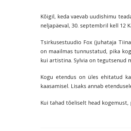
Kõigil, keda vaevab uudishimu teada
neljapäeval, 30. septembril kell 12 
Tsirkusestuudio Fox (juhataja Tiin
on maailmas tunnustatud, pika koge
kui artistina. Sylvia on tegutsenud 
Kogu etendus on üles ehitatud kaa
kaasamisel. Lisaks annab etendusel
Kui tahad tõeliselt head kogemust, 