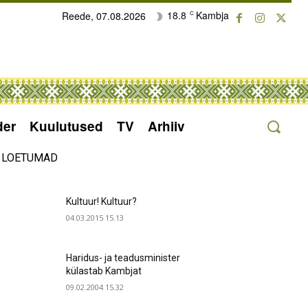
18.8
Kambja
Reede, 07.08.2026
C
der
Kuulutused
TV
Arhiiv
LOETUMAD
Kultuur! Kultuur?
04.03.2015 15.13
Haridus- ja teadusminister
külastab Kambjat
09.02.2004 15.32