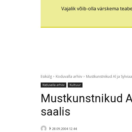
Vajalik võib-olla värskema teab
Esikülg
Koduvalla arhiiv
Mustkunstnikud Al ja Sylvia
Koduvalla arhiiv
Kultuur
Mustkunstnikud Al
saalis
ᚦ
28.09.2004 12.44