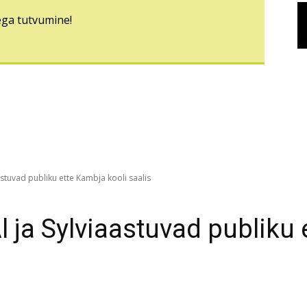
ega tutvumine!
astuvad publiku ette Kambja kooli saalis
 ja Sylviaastuvad publiku 