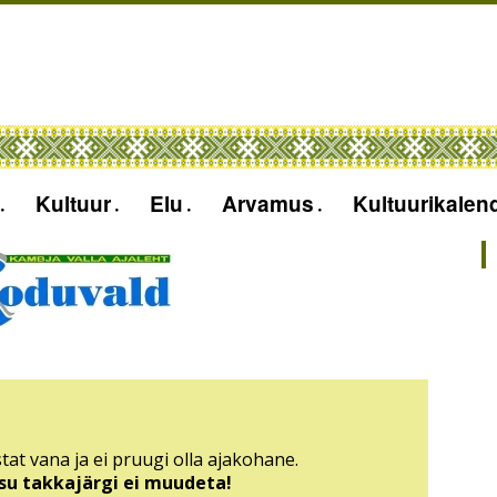
Kultuur
Elu
Arvamus
Kultuurikalen
tat vana ja ei pruugi olla ajakohane.
sisu takkajärgi ei muudeta!