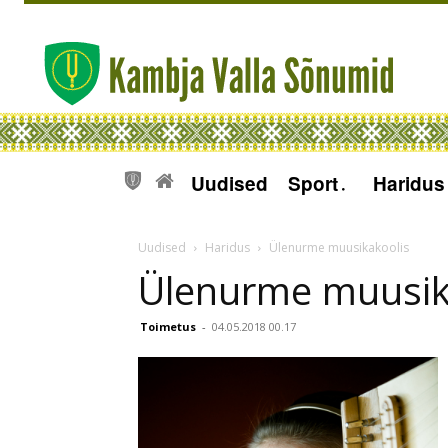
Uudised
Sport
Haridus
Uudised
Haridus
Ülenurme muusikakoolis
Ülenurme muusik
Toimetus
-
04.05.2018 00.17