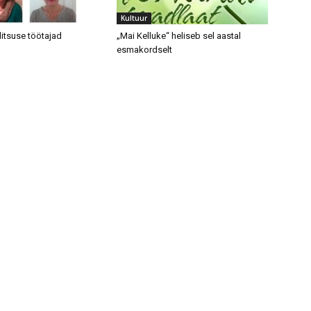
Kultuur
litsuse töötajad
„Mai Kelluke“ heliseb sel aastal
esmakordselt