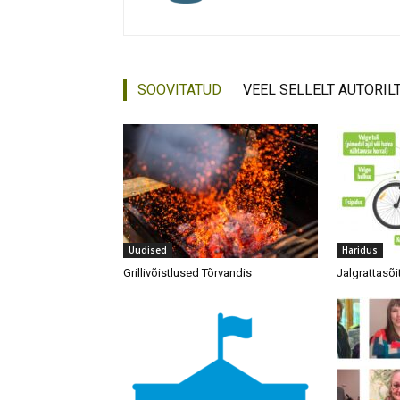
SOOVITATUD
VEEL SELLELT AUTORIL
Uudised
Haridus
Grillivõistlused Tõrvandis
Jalgrattasõi