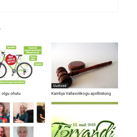
T
Uudised
t olgu ohutu
Kambja Vallavolikogu aprilliistung