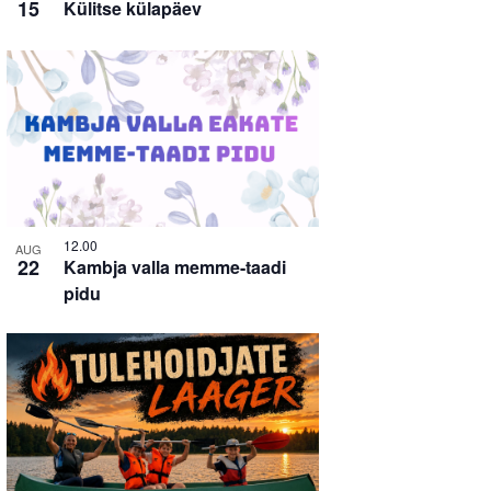
15
Külitse külapäev
12.00
AUG
22
Kambja valla memme-taadi
pidu