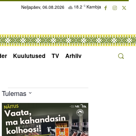
18.2
Kambja
Neljapäev, 06.08.2026
C
der
Kuulutused
TV
Arhiiv
Sündmused
Tulemas
Select
List
date.
of
events