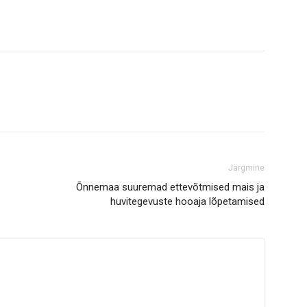
Järgmine
Õnnemaa suuremad ettevõtmised mais ja
huvitegevuste hooaja lõpetamised