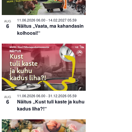
in
Photo
11.06.2026 06.00
-
14.02.2027 05.59
AUG
6
Näitus „Vaata, ma kahandasin
View
kolhoosi!“
11.06.2026 06.00
-
31.12.2026 05.59
AUG
6
Näitus „Kust tuli kaste ja kuhu
kadus liha?!“