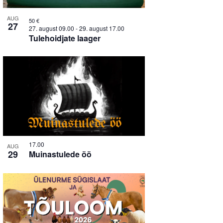
AUG
50 €
27
27. august 09.00
-
29. august 17.00
Tulehoidjate laager
17.00
AUG
29
Muinastulede öö