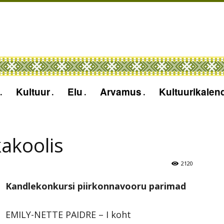
Kultuur
Elu
Arvamus
Kultuurikalen
akoolis
2120
Kandlekonkursi piirkonnavooru parimad
EMILY-NETTE PAIDRE – I koht