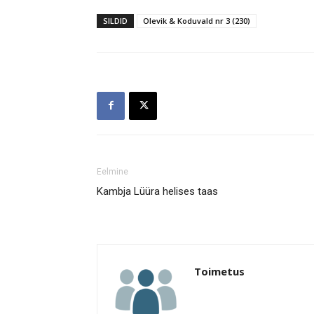
SILDID
Olevik & Koduvald nr 3 (230)
Eelmine
Kambja Lüüra helises taas
Toimetus