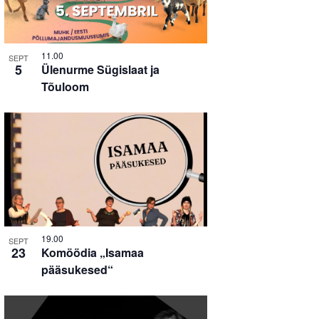
11.00
SEPT
5
Ülenurme Sügislaat ja
Tõuloom
19.00
SEPT
23
Komöödia „Isamaa
pääsukesed“