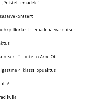
al „Poistelt emadele“
etsasarvekontsert
i puhkpilliorkestri emadepäevakontsert
uaktus
-kontsert Tribute to Arne Oit
 algastme 4. klassi lõpuaktus
ülla!
vad külla!