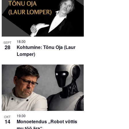
18.00
SEPT
28
Kohtumine: Tõnu Oja (Laur
Lomper)
19.00
OKT
14
Monoetendus „Robot võttis
mu töö ära“