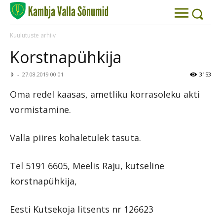
Kuulutuste arhiiv
Korstnapühkija
ᚦ
-
27.08.2019 00.01
3153
Oma redel kaasas, ametliku korrasoleku akti
vormistamine.
Valla piires kohaletulek tasuta.
Tel
5191 6605
, Meelis Raju, kutseline
korstnapühkija,
Eesti Kutsekoja litsents nr 126623