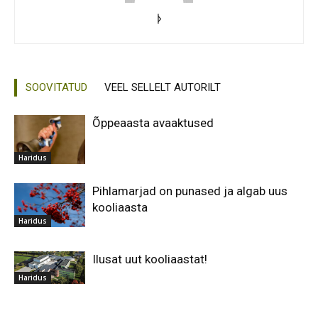
ᚦ
SOOVITATUD
VEEL SELLELT AUTORILT
Õppeaasta avaaktused
Haridus
Pihlamarjad on punased ja algab uus
kooliaasta
Haridus
Ilusat uut kooliaastat!
Haridus