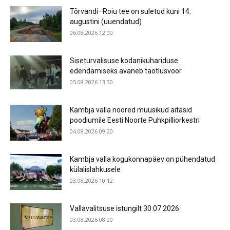
Tõrvandi–Roiu tee on suletud kuni 14.
augustini (uuendatud)
06.08.2026 12.00
Siseturvalisuse kodanikuhariduse
edendamiseks avaneb taotlusvoor
05.08.2026 13.30
Kambja valla noored muusikud aitasid
poodiumile Eesti Noorte Puhkpilliorkestri
04.08.2026 09.20
Kambja valla kogukonnapäev on pühendatud
külalislahkusele
03.08.2026 10.12
Vallavalitsuse istungilt 30.07.2026
03.08.2026 08.20