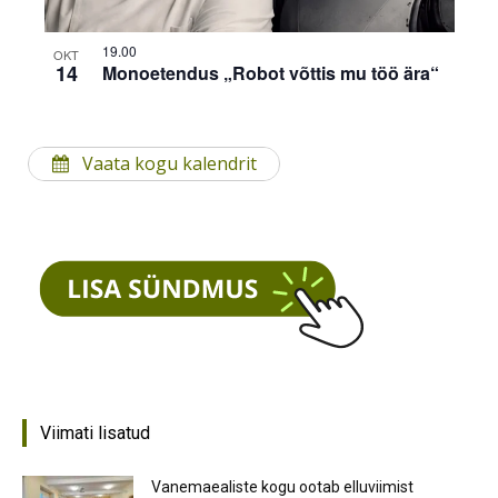
19.00
OKT
14
Monoetendus „Robot võttis mu töö ära“
Vaata kogu kalendrit
Viimati lisatud
Vanemaealiste kogu ootab elluviimist