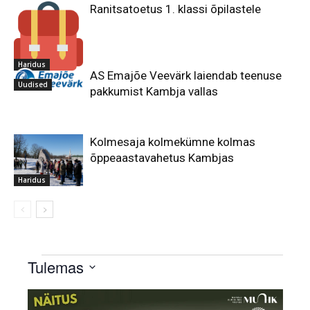
Ranitsatoetus 1. klassi õpilastele
Haridus
AS Emajõe Veevärk laiendab teenuse
Uudised
pakkumist Kambja vallas
Kolmesaja kolmekümne kolmas
õppeaastavahetus Kambjas
Haridus
Sündmused
Tulemas
Select
List
date.