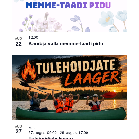
12.00
AUG
22
Kambja valla memme-taadi pidu
AUG
50 €
27
27. august 09.00
-
29. august 17.00
Tulehoidjate laager