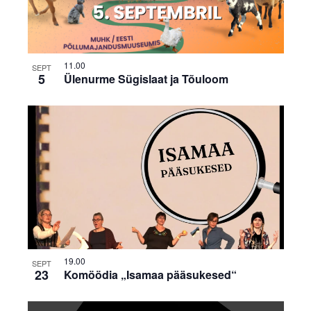
11.00
SEPT
5
Ülenurme Sügislaat ja Tõuloom
19.00
SEPT
23
Komöödia „Isamaa pääsukesed“