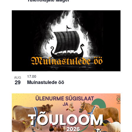
17.00
AUG
29
Muinastulede öö