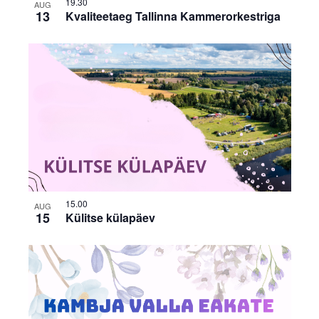
19.30
AUG
13
Kvaliteetaeg Tallinna Kammerorkestriga
15.00
AUG
15
Külitse külapäev