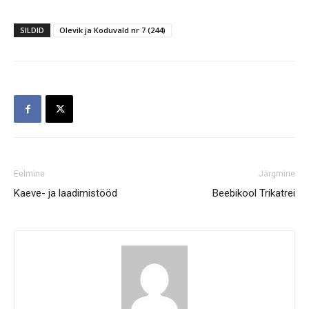
SILDID
Olevik ja Koduvald nr 7 (244)
Eelmine
Järgmine
Kaeve- ja laadimistööd
Beebikool Trikatrei