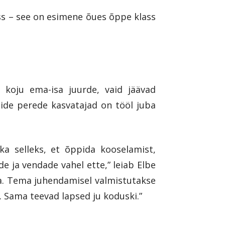
ss – see on esimene õues õppe klass
koju ema-isa juurde, vaid jäävad
side perede kasvatajad on tööl juba
a selleks, et õppida kooselamist,
e ja vendade vahel ette,” leiab Elbe
da. Tema juhendamisel valmistutakse
. Sama teevad lapsed ju koduski.”
.