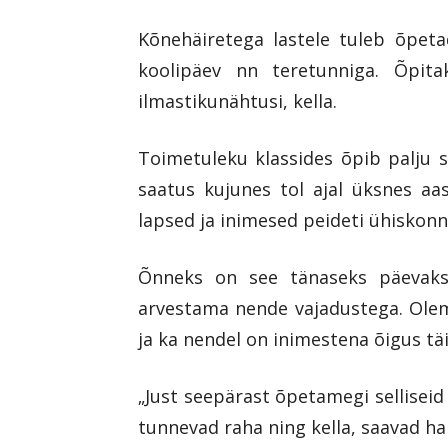
Kõnehäiretega lastele tuleb õpeta
koolipäev nn teretunniga. Õpita
ilmastikunähtusi, kella.
Toimetuleku klassides õpib palju s
saatus kujunes tol ajal üksnes a
lapsed ja inimesed peideti ühiskonna 
Õnneks on see tänaseks päevaks 
arvestama nende vajadustega. Olem
ja ka nendel on inimestena õigus täi
„Just seepärast õpetamegi selliseid
tunnevad raha ning kella, saavad 