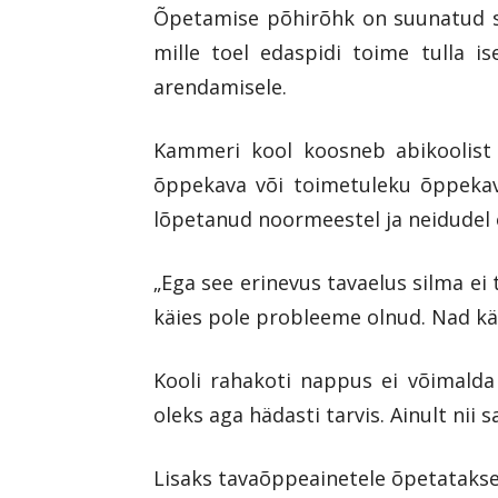
Õpetamise põhirõhk on suunatud sel
mille toel edaspidi toime tulla i
arendamisele.
Kammeri kool koosneb abikoolist j
õppekava või toimetuleku õppekava
lõpetanud noormeestel ja neidudel o
„Ega see erinevus tavaelus silma ei
käies pole probleeme olnud. Nad käi
Kooli rahakoti nappus ei võimalda 
oleks aga hädasti tarvis. Ainult nii
Lisaks tavaõppeainetele õpetatakse