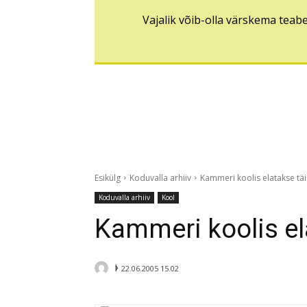
Vajalik võib-olla värskema teab
Esikülg
Koduvalla arhiiv
Kammeri koolis elatakse täis
Koduvalla arhiiv
Kool
Kammeri koolis ela
ᚦ
22.06.2005 15.02