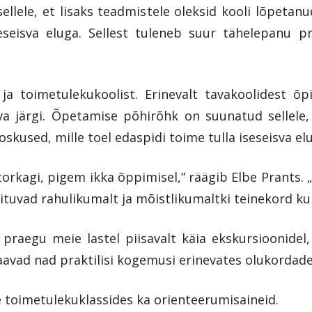
lele, et lisaks teadmistele oleksid kooli lõpetan
seseisva eluga. Sellest tuleneb suur tähelepanu p
a toimetulekukoolist. Erinevalt tavakoolidest õ
 järgi. Õpetamise põhirõhk on suunatud sellele, e
skused, mille toel edaspidi toime tulla iseseisva el
 torkagi, pigem ikka õppimisel,” räägib Elbe Prants.
tuvad rahulikumalt ja mõistlikumaltki teinekord kui
praegu meie lastel piisavalt käia ekskursioonidel
 saavad nad praktilisi kogemusi erinevates olukordad
 toimetulekuklassides ka orienteerumisaineid.