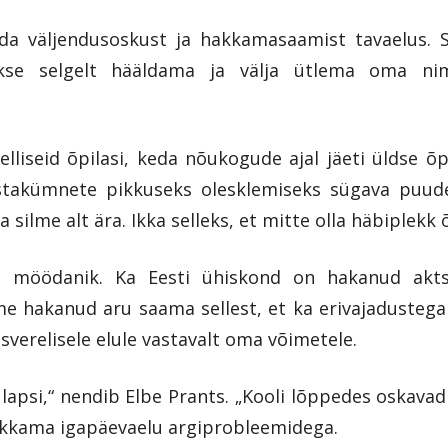
da väljendusoskust ja hakkamasaamist tavaelus. 
kse selgelt hääldama ja välja ütlema oma nim
elliseid õpilasi, keda nõukogude ajal jäeti üldse
astakümnete pikkuseks olesklemiseks sügava puu
silme alt ära. Ikka selleks, et mitte olla häbiplekk õ
möödanik. Ka Eesti ühiskond on hakanud aktse
e hakanud aru saama sellest, et ka erivajadusteg
sverelisele elule vastavalt oma võimetele.
 lapsi,“ nendib Elbe Prants. „Kooli lõppedes oskava
hakkama igapäevaelu argiprobleemidega.