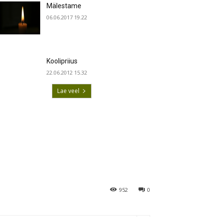
Mälestame
06.06.2017 19.22
Koolipriius
22.06.2012 15.32
Lae veel
952
0