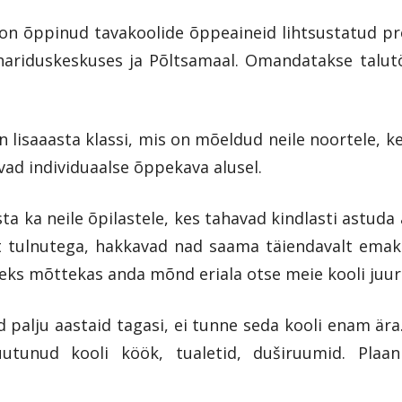
 on õppinud tavakoolide õppeaineid lihtsustatud pr
hariduskeskuses ja Põltsamaal. Omandatakse talutö
lisaaasta klassi, mis on mõeldud neile noortele, k
vad individuaalse õppekava alusel.
a ka neile õpilastele, kes tahavad kindlasti astuda 
t tulnutega, hakkavad nad saama täiendavalt emakee
 oleks mõttekas anda mõnd eriala otse meie kooli juur
 palju aastaid tagasi, ei tunne seda kooli enam ära
uutunud kooli köök, tualetid, duširuumid. Plaa