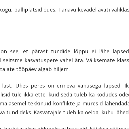
gu, palliplatsid õues. Tänavu kevadel avati välikla
n see, et pärast tundide lõppu ei lähe lapsed 
d seitsme kasvatuspere vahel ära. Väiksemate klas
atajate tööpäev algab hiljem.
last. Ühes peres on erineva vanusega lapsed. Ikk
isid tule ikka ette, kuid seda tuleb ka kodudes õded
t ema asemel tekkinuid konflikte ja muresid lahenda
va tundideks. Kasvatajale tuleb ka öelda, kuhu lähed
e, harjutatakse pidudeks etteasteid, käiakse söömas