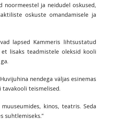
ud noormeestel ja neidudel oskused,
raktiliste oskuste omandamisele ja
pivad lapsed Kammeris lihtsustatud
t lisaks teadmistele oleksid kooli
uga.
 „Huvijuhina nendega väljas esinemas
 tavakooli teismelised.
, muuseumides, kinos, teatris. Seda
es suhtlemiseks.”