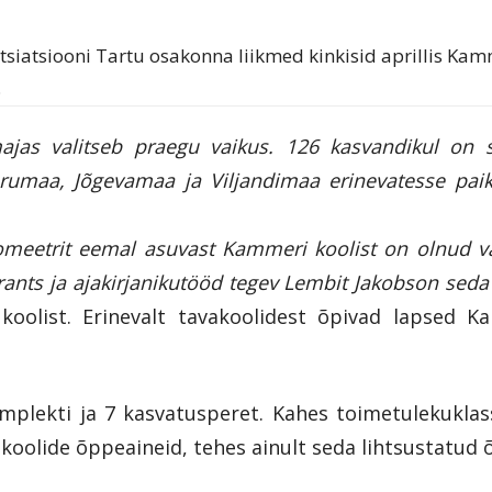
otsiatsiooni Tartu osakonna liikmed kinkisid aprillis Kamm
.
jas valitseb praegu vaikus. 126 kasvandikul on s
umaa, Jõgevamaa ja Viljandimaa erinevatesse paik
lomeetrit eemal asuvast Kammeri koolist on olnud va
ants ja ajakirjanikutööd tegev Lembit Jakobson seda 
koolist. Erinevalt tavakoolidest õpivad lapsed 
ikomplekti ja 7 kasvatusperet. Kahes toimetulekukl
akoolide õppeaineid, tehes ainult seda lihtsustatud 