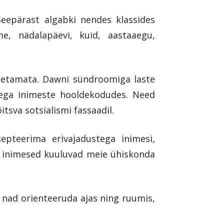
Seepärast algabki nendes klassides
e, nädalapäevi, kuid, aastaaegu,
 õpetamata. Dawni sündroomiga laste
dega inimeste hooldekodudes. Need
itsva sotsialismi fassaadil.
pteerima erivajadustega inimesi,
a inimesed kuuluvad meie ühiskonda
d nad orienteeruda ajas ning ruumis,