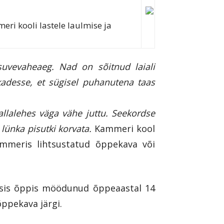
eri kooli lastele laulmise ja
uvevaheaeg. Nad on sõitnud laiali
adesse, et sügisel puhanutena taas
llalehes väga vähe juttu. Seekordse
lünka pisutki korvata.
Kammeri kool
Kammeris lihtsustatud õppekava või
assis õppis möödunud õppeaastal 14
õppekava järgi.