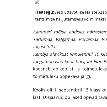
Heategu:
Eesti Ettevõtlike Naiste Ass
tantsimise harjutamiseks kolm makki
Kammeri mõisa endises härrastema
Tartumaa, Valgamaa, Põlvamaa, Võr
tagasi tulla.
Kambja alevikust linnulennul 10 ki
looga püüavad kooli huvijuht Elbe Pr
koosneb abikoolist ja toimetuleku
toimetuleku õppekava järgi.
Koolis oli 1. septembril 13 klass
last. Ülejäänud õpilased õpivad tav