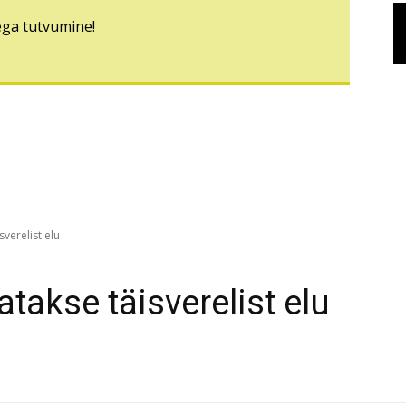
ega tutvumine!
verelist elu
takse täisverelist elu