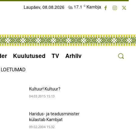
17.1
Kambja
Laupäev, 08.08.2026
C
der
Kuulutused
TV
Arhiiv
LOETUMAD
Kultuur! Kultuur?
04.03.2015 15.13
Haridus- ja teadusminister
külastab Kambjat
09.02.2004 15.32