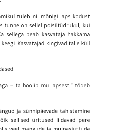
mmikul tuleb nii mõnigi laps kodust
 tunne on sellel poisiltüdrukul, kui
 Ka sellega peab kasvataja hakkama
eegi. Kasvatajad kingivad talle küll
dased.
aga – ta hoolib mu lapsest,” tõdeb
mängud ja sünnipäevade tähistamine
ik sellised üritused liidavad pere
olis veel mängude ja muinasjuttude