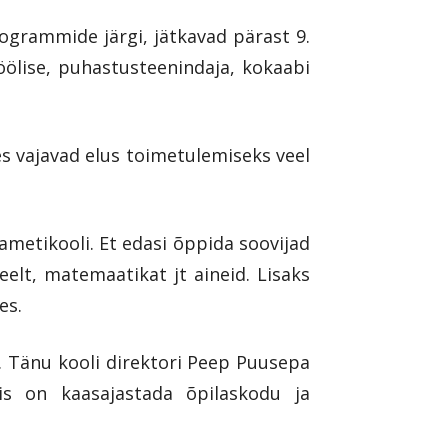
ogrammide järgi, jätkavad pärast 9.
ölise, puhastusteenindaja, kokaabi
es vajavad elus toimetulemiseks veel
ametikooli. Et edasi õppida soovijad
lt, matemaatikat jt aineid. Lisaks
es.
. Tänu kooli direktori Peep Puusepa
nis on kaasajastada õpilaskodu ja