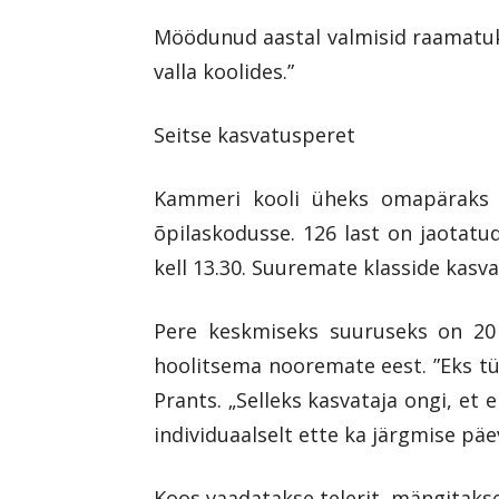
Möödunud aastal valmisid raamatuko
valla koolides.”
Seitse kasvatusperet
Kammeri kooli üheks omapäraks o
õpilaskodusse. 126 last on jaotatu
kell 13.30. Suuremate klasside kasv
Pere keskmiseks suuruseks on 20 
hoolitsema nooremate eest. ”Eks tül
Prants. „Selleks kasvataja ongi, e
individuaalselt ette ka järgmise päe
Koos vaadatakse telerit, mängitaks