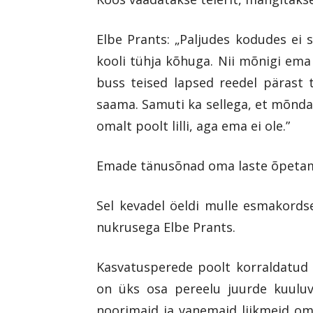
Elbe Prants: „Paljudes kodudes ei 
kooli tühja kõhuga. Nii mõnigi ema 
buss teised lapsed reedel pärast 
saama. Samuti ka sellega, et mõnda 
omalt poolt lilli, aga ema ei ole.”
Emade tänusõnad oma laste õpetamis
Sel kevadel öeldi mulle esmakords
nukrusega Elbe Prants.
Kasvatusperede poolt korraldatud 
on üks osa pereelu juurde kuuluva
noorimaid ja vanemaid liikmeid om