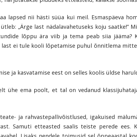
saa lapsed nii hästi süüa kui meil. Esmaspäeva ho
ütleb: „Ärge last nädalavahetuseks koju saatke!“ Mis
tundide lõppu ära viib ja tema peab siia jääma?
last ei tule kooli lõpetamise puhul õnnitlema mitte k
e ja kasvatamise eest on selles koolis üldse harul
elt ühe ema poolt, et tal on vedanud klassijuhataj
teate- ja rahvastepallivõistlused, igakuised mälu
st. Samuti etteasted saalis teiste perede ees. Kõ
avahel. Lisaks nendele toimusid sel õppeaastal ko