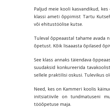
Paljud meie kooli kasvandikud, kes
klassi ameti õppimist Tartu Kutse
või ehitustöölise kutse.
Tuleval õppeaastal tahame avada nn 
õpetust. Kõik lisaaasta õpilased õpi
See klass annaks täiendava õppeaast
suudaksid konkureerida tavakoolis
sellele praktilisi oskusi. Tulevikus
Need, kes on Kammeri koolis käinud
initsiatiivile on tundmatuseni m
tööõpetuse maja.